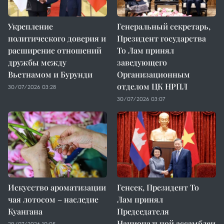
Укрепление
Генеральный секретарь,
политического доверия и
Президент государства
расширение отношений
То Лам принял
дружбы между
заведующего
Вьетнамом и Бурунди
Организационным
отделом ЦК НРПЛ
30/07/2026 03:28
30/07/2026 03:07
Искусство ароматизации
Генсек, Президент То
чая лотосом – наследие
Лам принял
Куангана
Председателя
Национальной ассамблеи
29/07/2026 10:05