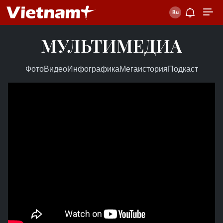
МУЛЬТИМЕДИА
Фото
Видео
Инфографика
Мегаистория
Подкаст