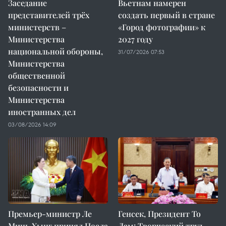
Заседание
Вьетнам намерен
представителей трёх
создать первый в стране
министерств –
«Город фотографии» к
Министерства
2027 году
национальной обороны,
31/07/2026 07:53
Министерства
общественной
безопасности и
Министерства
иностранных дел
03/08/2026 14:09
Премьер-министр Ле
Генсек, Президент То
Минь Хынг принял Посла
Лам: Творческий труд