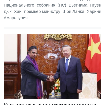
Национального собрания (НС) Вьетнама Нгуен
Дык Хай премьер-министру Шри-Ланки Харини
Амарасурия.
Вьетнам всегда ценит традиционную