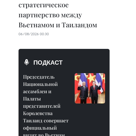
стратегическое
партнерство между
Вьетнамом и Таиландом
06/08/2026 00:30
ПОДКАСТ
Председатель
Национальной
ассамблеи и
Палаты
представителей
Королевства
Таиланд совершает
официальный
визит во Вьетнам