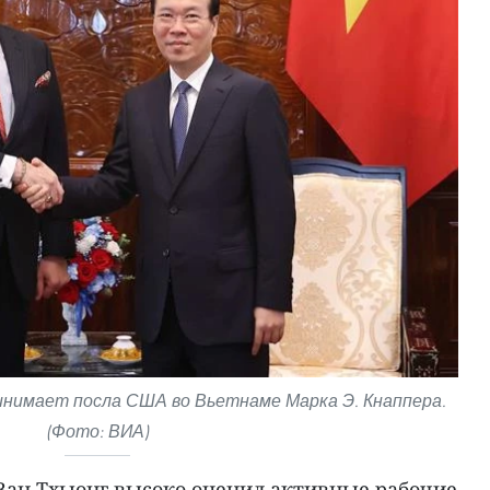
инимает посла США во Вьетнаме Марка Э. Кнаппера.
(Фото: ВИА)
 Ван Тхыонг высоко оценил активные рабочие