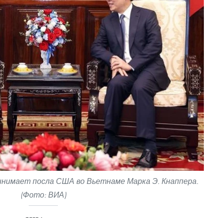
инимает посла США во Вьетнаме Марка Э. Кнаппера.
(Фото: ВИА)