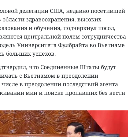
еловой делегации США, недавно посетившей
 области здравоохранения, высоких
разования и обучения, подчеркнул посол,
являются центральной полем сотрудничества
одель Университета Фулбрайта во Вьетнаме
сь больших успехов.
одтвердил, что Соединенные Штаты будут
ничать с Вьетнамом в преодолении
 числе в преодолении последствий агента
еживании мин и поиске пропавших без вести