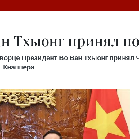
ан Тхыонг принял п
дворце Президент Во Ван Тхыонг принял
 Кнаппера.