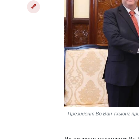
Президент Во Ван Тхыонг пр
На встрече президент Во