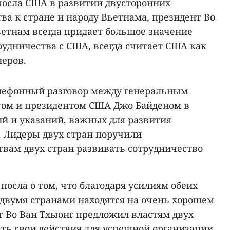
посла США в развитии двусторонних
ва к стране и народу Вьетнама, президент Во
ьетнам всегда придает большое значение
удничества с США, всегда считает США как
еров.
елефонный разговор между генеральным
гом и президентом США Джо Байденом в
ий и указаний, важных для развития
 Лидеры двух стран поручили
вам двух стран развивать сотрудничество
посла о том, что благодаря усилиям обеих
двумя странами находятся на очень хорошем
т Во Ван Тхыонг предложил властям двух
ать свои действия для успешной организации