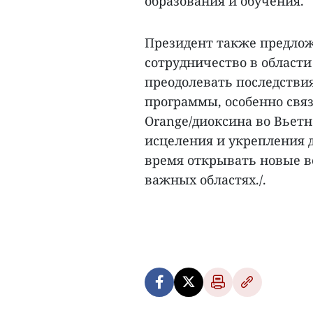
образования и обучения.
Президент также предлож
сотрудничество в области
преодолевать последстви
программы, особенно свя
Orange/диоксина во Вьет
исцеления и укрепления 
время открывать новые в
важных областях./.