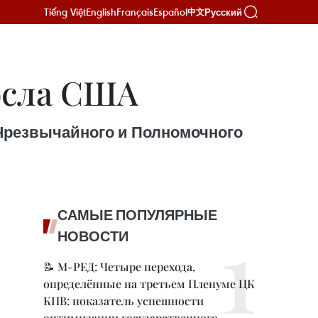
Tiếng Việt
English
Français
Español
Русский
中文
осла США
 Чрезвычайного и Полномочного
САМЫЕ ПОПУЛЯРНЫЕ
НОВОСТИ
📝 М-РЕД: Четыре перехода,
определённые на третьем Пленуме ЦК
КПВ: показатель успешности
оптимизации государственного