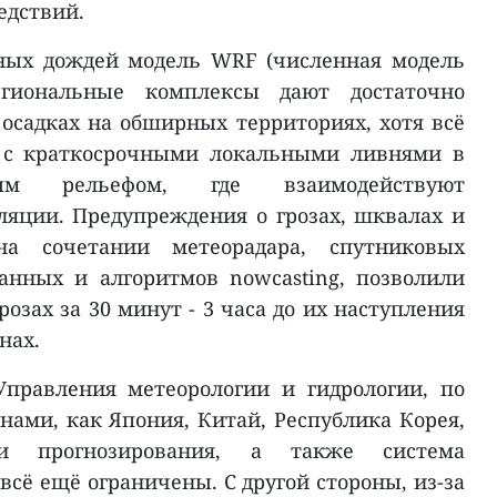
едствий.
ных дождей модель WRF (численная модель
егиональные комплексы дают достаточно
осадках на обширных территориях, хотя всё
и с краткосрочными локальными ливнями в
м рельефом, где взаимодействуют
яции. Предупреждения о грозах, шквалах и
на сочетании метеорадара, спутниковых
анных и алгоритмов nowcasting, позволили
озах за 30 минут - 3 часа до их наступления
нах.
Управления метеорологии и гидрологии, по
нами, как Япония, Китай, Республика Корея,
и прогнозирования, а также система
сё ещё ограничены. С другой стороны, из-за