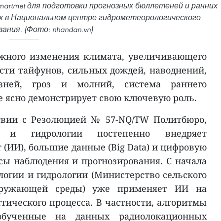
artmet для подготовки прогнозных бюллетеней и ранних
х в Национальном центре гидрометеорологического
ания. (Фото: nhandan.vn)
ожного изменения климата, увеличивающего
ости тайфунов, сильных дождей, наводнений,
лзней, гроз и молний, система раннего
е ясно демонстрирует свою ключевую роль.
ствии с Резолюцией № 57-NQ/TW Политбюро,
и и гидрологии постепенно внедряет
(ИИ), большие данные (Big Data) и цифровую
ы наблюдения и прогнозирования. С начала
логии и гидрологии (Министерство сельского
кружающей среды) уже применяет ИИ на
тического процесса. В частности, алгоритмы
обученные на данных радиолокационных