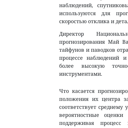
наблюдений, спутников
используются для про
скоростью отклика и дет
Директор Национальн
прогнозирования Май В
тайфунов и паводков отр
процессе наблюдений и
более высокую точн
инструментами.
Что касается прогнозир
положения их центра за
соответствует среднему 
вероятностные оценки 
поддерживая процесс