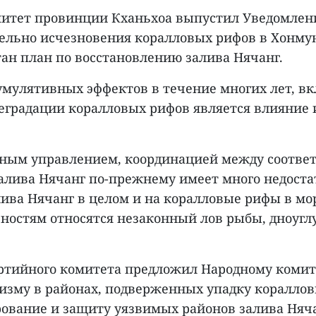
митет провинции Кханьхоа выпустил Уведомлени
ельно исчезновения коралловых рифов в Хонмун
ан план по восстановлению залива Нячанг.
умулятивных эффектов в течение многих лет, в
деградации коралловых рифов является влияние
нным управлением, координацией между соотв
алива Нячанг по-прежнему имеет много недоста
ива Нячанг в целом и на коралловые рифы в мор
ностям относятся незаконный лов рыбы, дноуглу
ртийного комитета предложил Народному комит
изму в районах, подверженных упадку коралловы
рование и защиту уязвимых районов залива Нячан