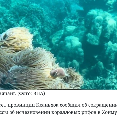
ячанг. (Фото: ВИА)
тет провинции Кханьхоа сообщил об сокращении
ессы об исчезновении коралловых рифов в Хонму