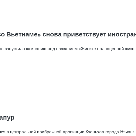
о Вьетнаме» снова приветствует иностра
о запустило кампанию под названием «Живите полноценной жизнью
гапур
лился в центральной прибрежной провинции Кханьхоа города Нячанг