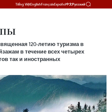
Tiếng Việt
English
Français
Español
Русский
中文
апы
освященная 120-летию туризма в
зажам в течение всех четырех
тов так и иностранных