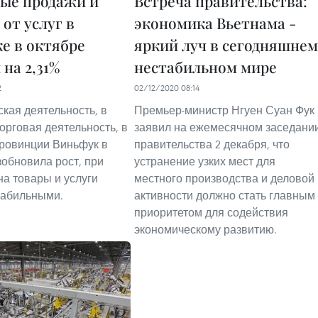
ые продажи и
Встреча правительства:
от услуг в
экономика Вьетнама -
е в октябре
яркий луч в сегодняшнем
на 2,31%
нестабильном мире
2
02/12/2020 08:14
кая деятельность, в
Премьер-министр Нгуен Суан Фук
торговая деятельность, в
заявил на ежемесячном заседани
ровинции Виньфук в
правительства 2 декабря, что
зобновила рост, при
устранение узких мест для
на товары и услуги
местного производства и деловой
табильными.
активности должно стать главным
приоритетом для содействия
экономическому развитию.