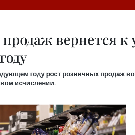
 продаж вернется к 
году
в следующем году рост розничных продаж в
довом исчислении.