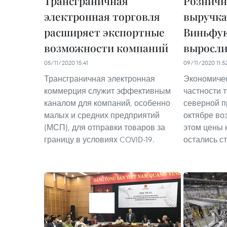
Трансграничная
Розничн
электронная торговля
выручка 
расширяет экспортные
Виньфук
возможности компаний
выросли 
05/11/2020 15:41
09/11/2020 11:5
Трансграничная электронная
Экономичес
коммерция служит эффективным
частности 
каналом для компаний, особенно
северной п
малых и средних предприятий
октябре во
(МСП), для отправки товаров за
этом цены 
границу в условиях COVID-19.
остались с