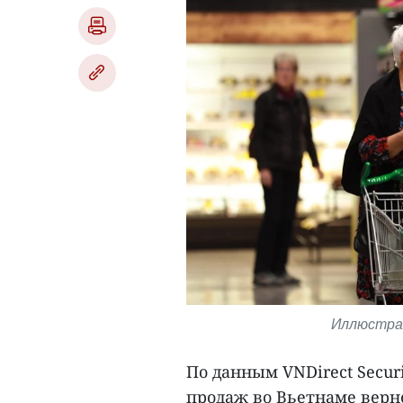
Иллюстрат
По данным VNDirect Secur
продаж во Вьетнаме верне