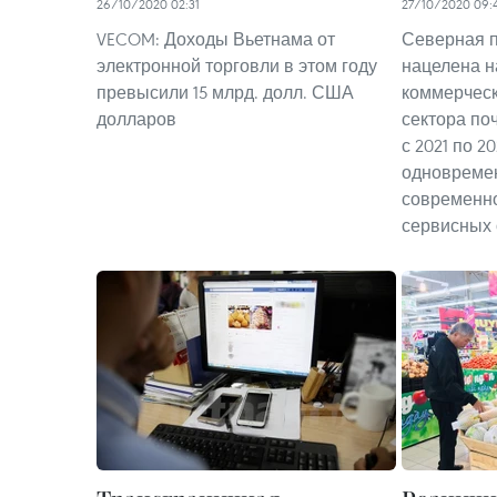
26/10/2020 02:31
27/10/2020 09:
VECOM: Доходы Вьетнама от
Северная 
электронной торговли в этом году
нацелена н
превысили 15 млрд. долл. США
коммерческ
долларов
сектора поч
с 2021 по 2
одновреме
современно
сервисных 