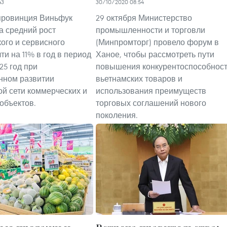
43
30/10/2020 08:54
провинция Виньфук
29 октября Министерство
а средний рост
промышленности и торговли
ого и сервисного
(Минпромторг) провело форум в
ти на 11% в год в период
Ханое, чтобы рассмотреть пути
025 год при
повышения конкурентоспособнос
нном развитии
вьетнамских товаров и
й сети коммерческих и
использования преимуществ
объектов.
торговых соглашений нового
поколения.