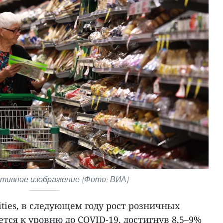
ивное изображение (Фото: ВИА)
ities, в следующем году рост розничных
тся к уровню до COVID-19, достигнув 8,5–9%