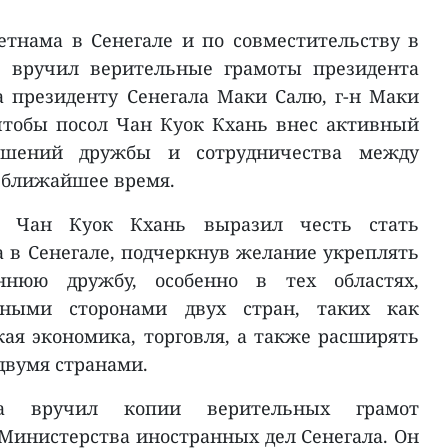
ьетнама в Сенегале и по совместительству в
 вручил верительные грамоты президента
 президенту Сенегала Маки Салю, г-н Маки
чтобы посол Чан Куок Кхань внес активный
ошений дружбы и сотрудничества между
 ближайшее время.
л Чан Куок Кхань выразил честь стать
 в Сенегале, подчеркнув желание укреплять
ннюю дружбу, особенно в тех областях,
ьными сторонами двух стран, таких как
кая экономика, торговля, а также расширять
двумя странами.
ма вручил копии верительных грамот
Министерства иностранных дел Сенегала. Он