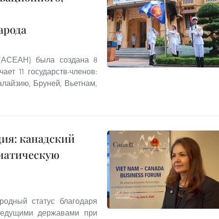
арода
 (АСЕАН) была создана 8
ает 11 государств-членов:
лайзию, Бруней, Вьетнам,
ия: канадский
оматическую
родный статус благодаря
ведущими державами при