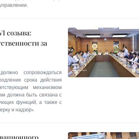
управлении.
I созыва:
тственности за
должно сопровождаться
родление срока действия
етствующим механизмом
ам должна быть связана с
ующих функций, а также с
ерку и надзор»
овационного,