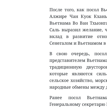
После того, как посол В
Алжире Чан Куок Кхань
Вьетнама Во Ван Тхыонга
Саль выразил желание, 
вклад в развитие отн
Сенегалом и Вьетнамом в
В свою очередь, посо
представителем Вьетнама
традиционную двусторо
которые являются сил
сельское хозяйство, морс
народные обмены между 
Ранее посол Вьетна
Генеральному секретарю 