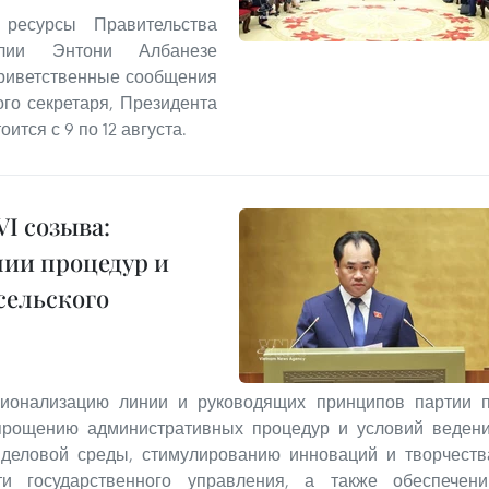
ресурсы Правительства
алии Энтони Албанезе
риветственные сообщения
ого секретаря, Президента
ится с 9 по 12 августа.
I созыва:
нии процедур и
сельского
ционализацию линии и руководящих принципов партии 
прощению административных процедур и условий веден
 деловой среды, стимулированию инноваций и творчеств
и государственного управления, а также обеспечен