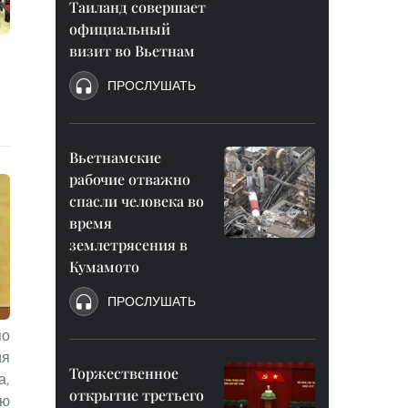
Таиланд совершает
официальный
визит во Вьетнам
ПРОСЛУШАТЬ
Вьетнамские
рабочие отважно
спасли человека во
время
землетрясения в
Кумамото
ПРОСЛУШАТЬ
по
ия
Торжественное
а,
открытие третьего
ию