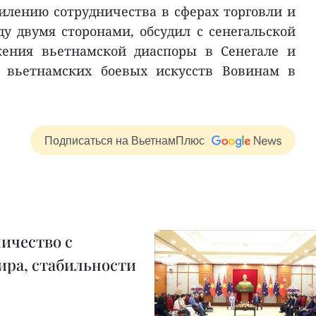
илению сотрудничества в сферах торговли и
ду двумя сторонами, обсудил с сенегальской
жения вьетнамской диаспоры в Сенегале и
и вьетнамских боевых искусств Вовинам в
Подписаться на ВьетнамПлюс
ичество с
ира, стабильности