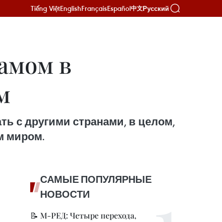
Tiếng Việt
English
Français
Español
Русский
中文
намом в
м
ть с другими странами, в целом,
м миром.
САМЫЕ ПОПУЛЯРНЫЕ
НОВОСТИ
📝 М-РЕД: Четыре перехода,