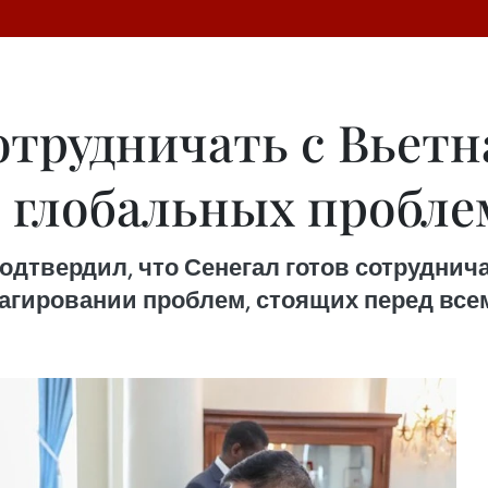
отрудничать с Вьет
 глобальных пробле
дтвердил, что Сенегал готов сотруднича
реагировании проблем, стоящих перед все