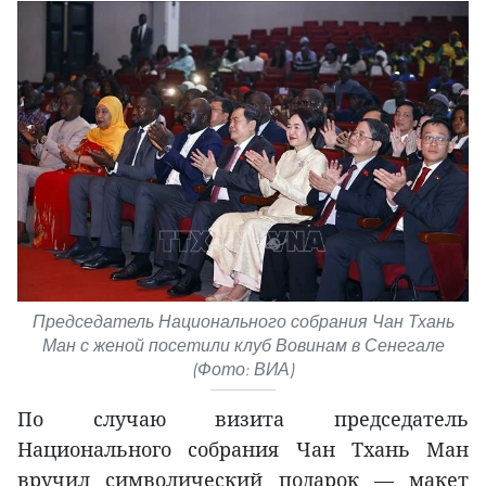
Председатель Национального собрания Чан Тхань
Ман с женой посетили клуб Вовинам в Сенегале
(Фото: ВИА)
По случаю визита председатель
Национального собрания Чан Тхань Ман
вручил символический подарок — макет