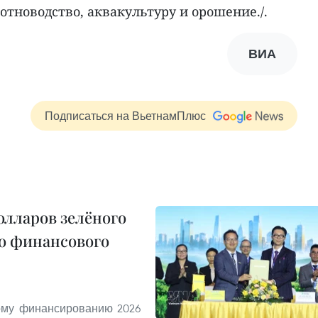
тноводство, аквакультуру и орошение./.
ВИА
Подписаться на ВьетнамПлюс
олларов зелёного
о финансового
ому финансированию 2026