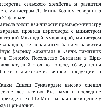
стерства сельского хозяйства и развития
аве с министром Ле Минь Хоаном совершила
 21 февраля.
 нанесла визит вежливости премьер-министру
вардене, провела переговоры с министром
плантаций Махиндой Амаравирой, министром
еванандой, Региональным банком развития
йную фабрику Харангала в Канди, памятник
 в Коломбо, Посольство Вьетнама в Шри-
вала круглый стол по вопросу объединения
ботке сельскохозяйственной продукции в
Ланки Динеш Гунаварден высоко оценил
еские достижения Вьетнама в последние
о президент Хо Ши Мин вызвал восхищение у
ода Шри-Ланки.