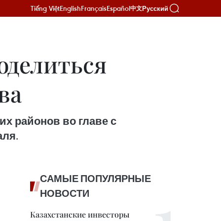
Tiếng Việt
English
Français
Español
Русский
中文
оделиться
ва
их районов во главе с
аля.
САМЫЕ ПОПУЛЯРНЫЕ
НОВОСТИ
Казахстанские инвесторы