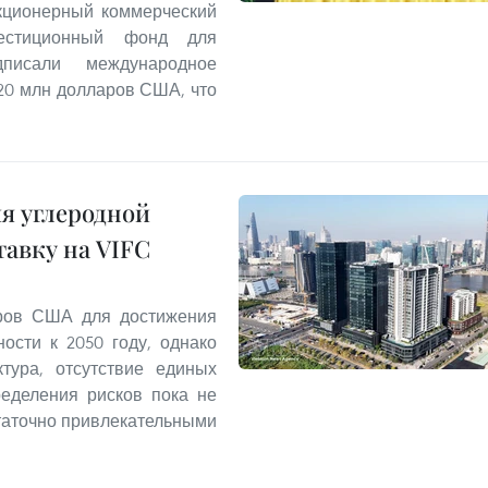
Акционерный коммерческий
стиционный фонд для
писали международное
20 млн долларов США, что
я углеродной
тавку на VIFC
аров США для достижения
ости к 2050 году, однако
тура, отсутствие единых
ределения рисков пока не
таточно привлекательными