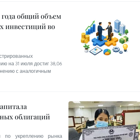
6 года общий объем
х инвестиций во
истрированных
ю на 31 июля достиг 38,06
внению с аналогичным
капитала
вных облигаций
я по укреплению рынка