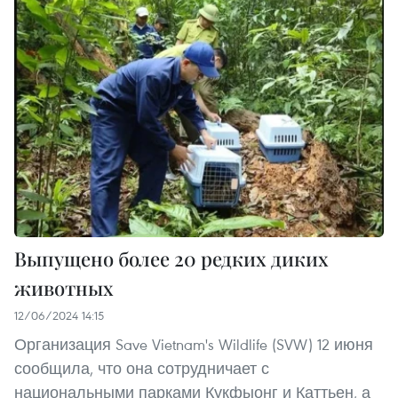
Выпущено более 20 редких диких
животных
12/06/2024 14:15
Организация Save Vietnam's Wildlife (SVW) 12 июня
сообщила, что она сотрудничает с
национальными парками Кукфыонг и Каттьен, а