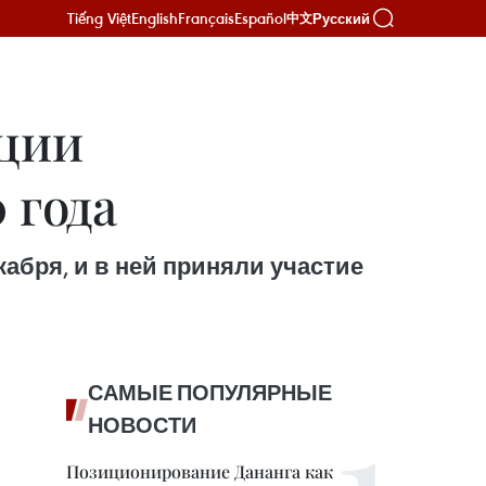
Tiếng Việt
English
Français
Español
Русский
中文
нции
 года
абря, и в ней приняли участие
САМЫЕ ПОПУЛЯРНЫЕ
НОВОСТИ
Позиционирование Дананга как