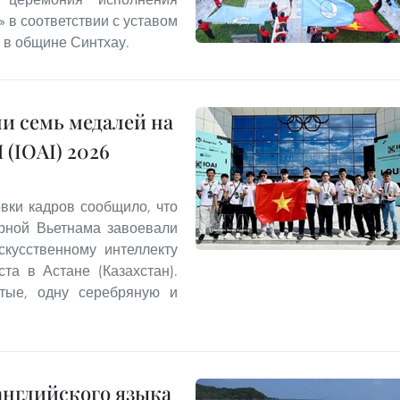
 в соответствии с уставом
 в общине Синтхау.
и семь медалей на
(IOAI) 2026
овки кадров сообщило, что
орной Вьетнама завоевали
кусственному интеллекту
та в Астане (Казахстан).
отые, одну серебряную и
английского языка