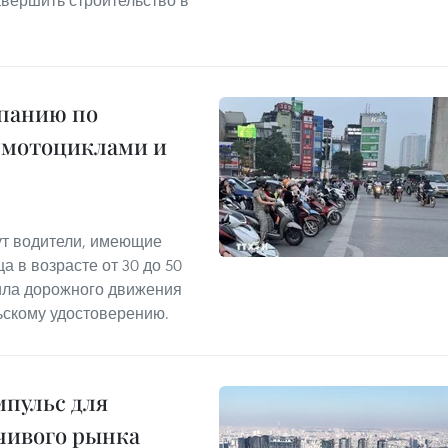
авершить строительство в
мпанию по
 мотоциклами и
т водители, имеющие
а в возрасте от 30 до 50
ила дорожного движения
ьскому удостоверению.
пульс для
чивого рынка