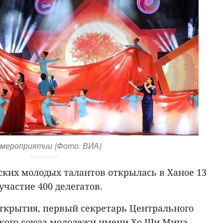
 мероприятии (Фото: ВИА)
ских молодых талантов открылась в Ханое 13
участие 400 делегатов.
ткрытия, первый секретарь Центрального
кого союза молодежи имени Хо Ши Мина