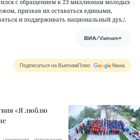
ился с обращением к 23 миллионам молодых
ежом, призвав их оставаться едиными,
аться и поддерживать национальный дух./.
ВИА/Vietnam+
Подписаться на ВьетнамПлюс
ствия «Я люблю
не
 церемония исполнения