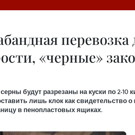
абандная перевозка
ости, «черные» зак
 серны будут разрезаны на куски по 2-10 
, оставить лишь клок как свидетельство 
аницу в пенопластовых ящиках.