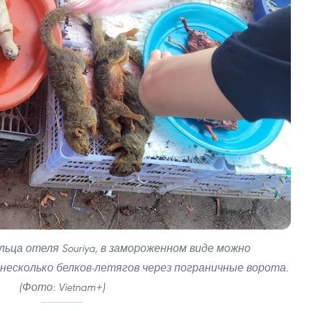
ельца отеля Souriya, в замороженном виде можно
есколько белков-летягов через пограничные ворота.
(Фото: Vietnam+)