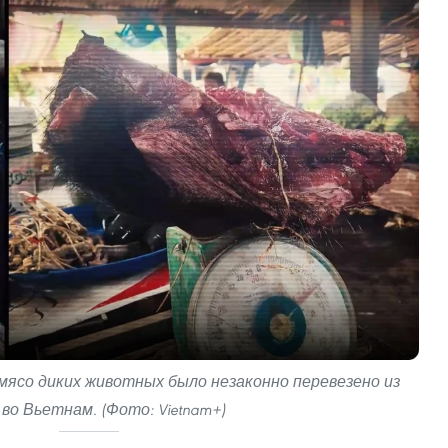
мясо диких животных было незаконно перевезено из
 во Вьетнам. (Фото: Vietnam+)