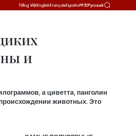
Tiếng Việt
English
Français
Español
Русский
中文
 диких
оны и
килограммов, а циветта, панголин
о происхождении животных. Это