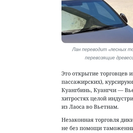
Лан переводит «лесных тов
перевозящие древеси
Это открытие торговцев и
пассажирских), курсирую
Куангбинь, Куангчи — Вье
хитростях целой индустр
из Лаоса во Вьетнам.
Незаконная торговля дик
не без помощи таможенни