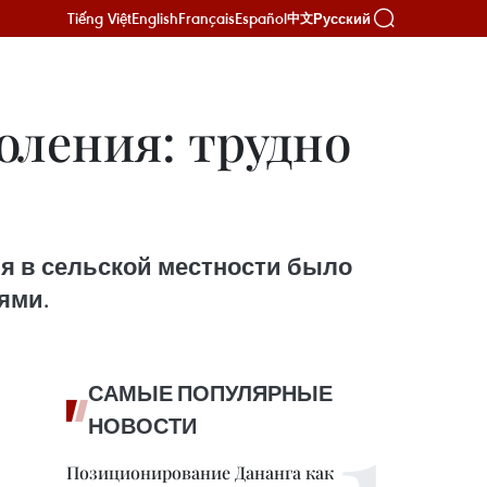
Tiếng Việt
English
Français
Español
Русский
中文
оления: трудно
ия в сельской местности было
ями.
САМЫЕ ПОПУЛЯРНЫЕ
НОВОСТИ
Позиционирование Дананга как