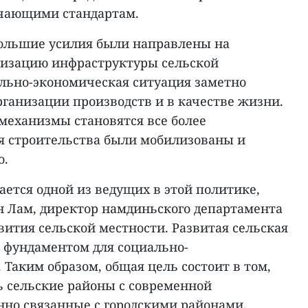
чающими стандартам.
 большие усилия были направлены на
низацию инфраструктуры сельской
ально-экономическая ситуация заметно
рганизации производств и в качестве жизни.
еханизмы становятся все более
я строительства были мобилизованы и
о.
ется одной из ведущих в этой политике,
н Лам, директор намдиньского департамента
звития сельской местности. Развитая сельская
 фундаментом для социально-
 Таким образом, общая цель состоит в том,
ь сельские районы с современной
нно связанные с городскими районами,