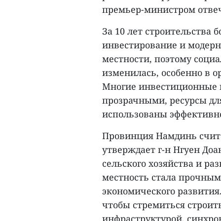
премьер-министром отве
За 10 лет строительства
инвестирование и модер
местности, поэтому соци
изменилась, особенно в о
Многие инвестиционные м
прозрачными, ресурсы дл
использованы эффективн
Провинция Намдинь счита
утверждает г-н Нгуен Доа
сельского хозяйства и ра
местность стала прочным
экономического развития.
чтобы стремиться строит
инфраструктурой, синхро