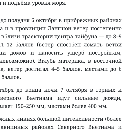
н и подъёма уровня моря.
 до полудня 6 октября в прибрежных районах
а и в провинции Лангшон ветер постепенно
, вблизи траектории центра тайфуна — до 8–9
1–12 баллов (ветер способен ломать ветви
ши домов и наносить ущерб постройкам,
евозможно). Вглубь материка, в восточной
а, ветер достигал 4–5 баллов, местами до 6
 баллов.
тября до конца ночи 7 октября в горных и
еверного Вьетнама идут сильные дожди,
вляет 150–250 мм, местами более 400 мм.
жных ливнях большой интенсивности (более
равнинных районах Северного Вьетнама и