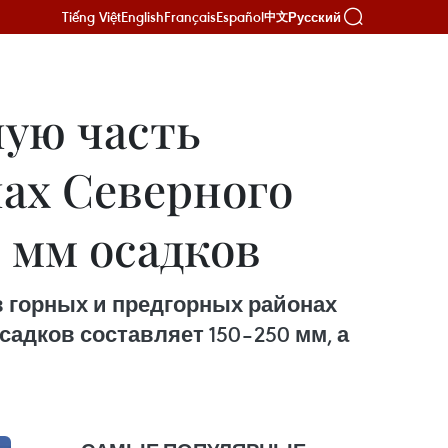
Tiếng Việt
English
Français
Español
Русский
中文
ную часть
нах Северного
 мм осадков
 в горных и предгорных районах
адков составляет 150–250 мм, а