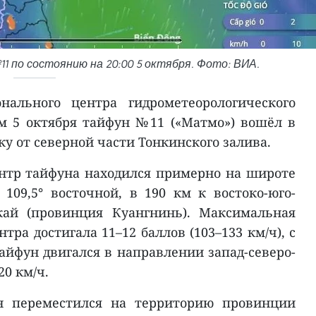
 по состоянию на 20:00 5 октября. Фото: ВИА.
нального центра гидрометеорологического
м 5 октября тайфун №11 («Матмо») вошёл в
ку от северной части Тонкинского залива.
ентр тайфуна находился примерно на широте
 109,5° восточной, в 190 км к востоко-юго-
кай (провинция Куангнинь). Максимальная
тра достигала 11–12 баллов (103–133 км/ч), с
айфун двигался в направлении запад-северо-
20 км/ч.
ун переместился на территорию провинции