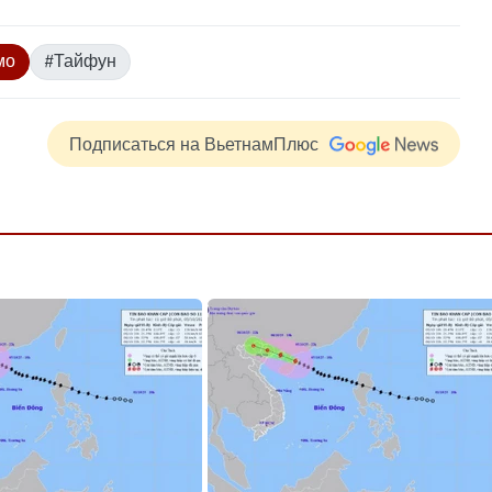
мо
#Тайфун
Подписаться на ВьетнамПлюс