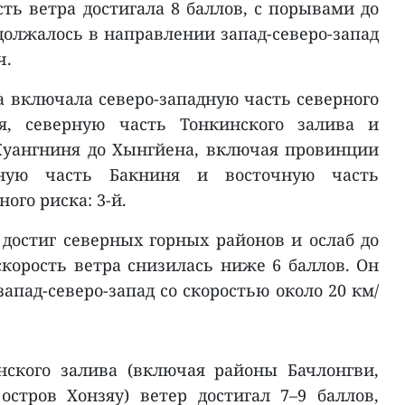
ость ветра достигала 8 баллов, с порывами до
должалось в направлении запад-северо-запад
ч.
а включала северо-западную часть северного
ря, северную часть Тонкинского залива и
уангниня до Хынгйена, включая провинции
очную часть Бакниня и восточную часть
ого риска: 3-й.
 достиг северных горных районов и ослаб до
скорость ветра снизилась ниже 6 баллов. Он
пад-северо-запад со скоростью около 20 км/
нского залива (включая районы Бачлонгви,
остров Хонзяу) ветер достигал 7–9 баллов,