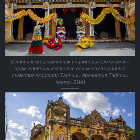
Исторический памятник национального уровня –
храм Хиепнинь является одним из старинных
символов квартала Таннинь, провинция Тэйнинь
(Фото: ВИА)