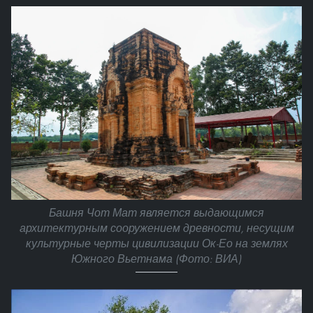
Башня Чот Мат является выдающимся
архитектурным сооружением древности, несущим
культурные черты цивилизации Ок-Ео на землях
Южного Вьетнама (Фото: ВИА)