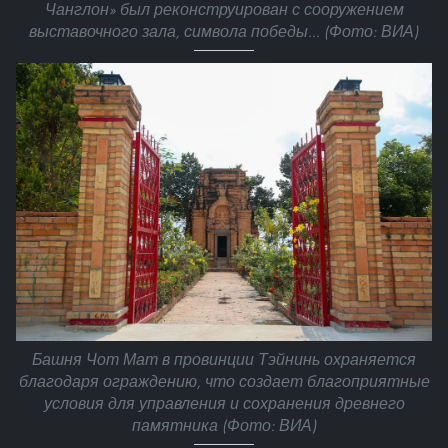
Чанглон» был реконструирован с сооружением
выставочного зала, символа победы… (Фото: ВИА)
Башня Чот Мат в провинции Тэйнинь охраняется
благодаря ограждению, что создает благоприятные
условия для управления и сохранения древнего
памятника (Фото: ВИА)