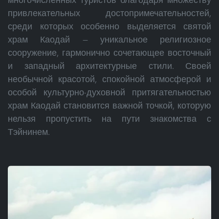
привлекательных достопримечательностей,
среди которых особенно выделяется святой
храм Каодай — уникальное религиозное
сооружение, гармонично сочетающее восточный
и западный архитектурные стили. Своей
необычной красотой, спокойной атмосферой и
особой культурно-духовной притягательностью
храм Каодай становится важной точкой, которую
нельзя пропустить на пути знакомства с
Тэйнинем.