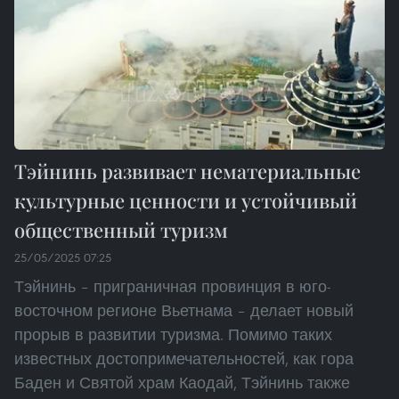
Тэйнинь развивает нематериальные
культурные ценности и устойчивый
общественный туризм
25/05/2025 07:25
Тэйнинь – приграничная провинция в юго-
восточном регионе Вьетнама – делает новый
прорыв в развитии туризма. Помимо таких
известных достопримечательностей, как гора
Баден и Святой храм Каодай, Тэйнинь также