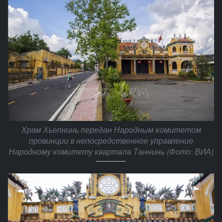
Храм Хьепнинь передан Народным комитетом
провинции в непосредственное управление
Народному комитету квартала Таннинь (Фото: ВИА)