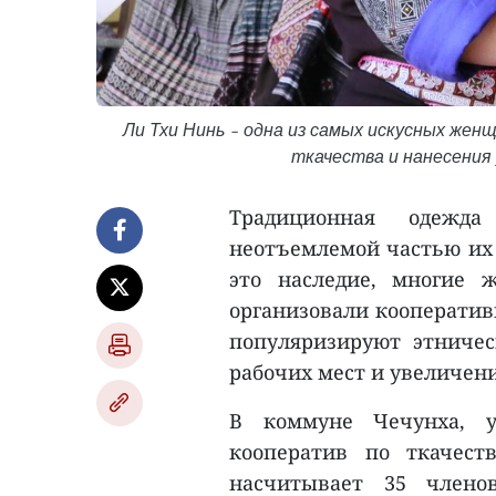
Ли Тхи Нинь – одна из самых искусных жен
ткачества и нанесения 
Традиционная одежд
неотъемлемой частью их 
это наследие, многие
организовали кооператив
популяризируют этничес
рабочих мест и увеличен
В коммуне Чечунха, у
кооператив по ткачест
насчитывает 35 членов