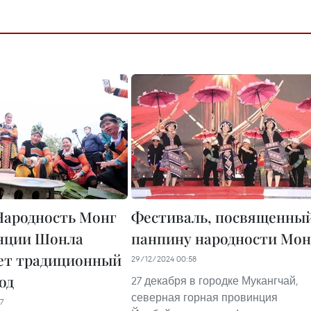
ародность Монг
Фестиваль, посвященны
нции Шонла
панпину народности Мон
ет традиционный
29/12/2024 00:58
од
27 декабря в городке Мукангчай,
северная горная провинция
7