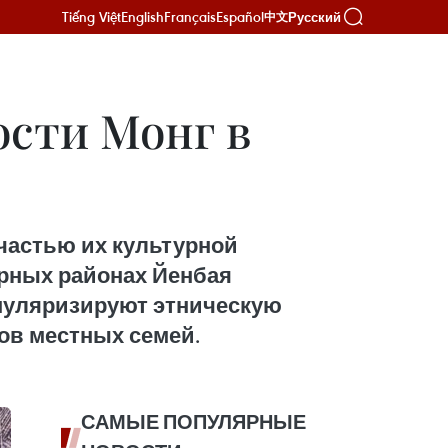
Tiếng Việt
English
Français
Español
Русский
中文
сти Монг в
частью их культурной
орных районах Йенбая
опуляризируют этническую
ов местных семей.
САМЫЕ ПОПУЛЯРНЫЕ