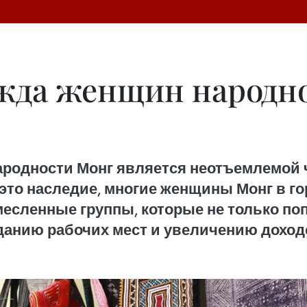
жда женщин народно
родности Монг является неотъемлемой 
это наследие, многие женщины Монг в г
месленные группы, которые не только п
зданию рабочих мест и увеличению доход