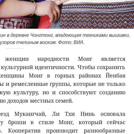
щин в деревне Чонгтонг, владеющая техниками вышивки,
узоров пчелиным воском. Фото: ВИА.
а женщин народности Монг является
культурной идентичности. Чтобы сохранить
 женщины Монг в горных районах Йенбая
ы и ремесленные группы, которые не только
кую культуру, но и способствуют созданию
ию доходов местных семей.
езд Мукангчай, Ли Тхи Нинь основала
ву броши в стиле Монг, который сейчас
. Кооператив производит разнообразные