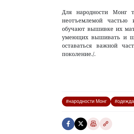
Для народности Монг т
неотъемлемой частью и
обучают вышивке их мат
умеющих вышивать и ши
оставаться важной час
поколение./.
#народности Монг
#одежда