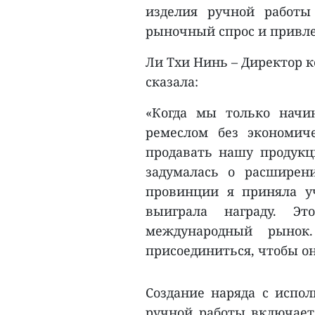
изделия ручной работы
рыночный спрос и привле
Ли Тхи Нинь – Директор к
сказала:
«Когда мы только начи
ремеслом без экономич
продавать нашу продукц
задумалась о расширен
провинции я приняла уч
выиграла награду. Э
международный рыно
присоединиться, чтобы он
Создание наряда с испо
ручной работы включает