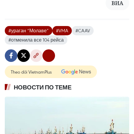
ВИА
#ураган “Молаве”
#VMA
#CAAV
#отменила все 104 рейса
Theo dõi VietnamPlus
НОВОСТИ ПО ТЕМЕ