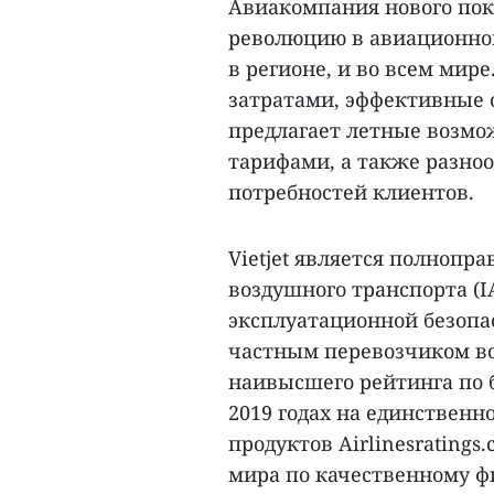
Авиакомпания нового поко
революцию в авиационной
в регионе, и во всем мир
затратами, эффективные о
предлагает летные возмо
тарифами, а также разноо
потребностей клиентов.
Vietjet является полноп
воздушного транспорта (I
эксплуатационной безопа
частным перевозчиком во
наивысшего рейтинга по б
2019 годах на единственн
продуктов Airlinesrating
мира по качественному ф