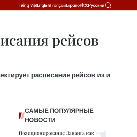
Tiếng Việt
English
Français
Español
Русский
中文
писания рейсов
ректирует расписание рейсов из и
САМЫЕ ПОПУЛЯРНЫЕ
НОВОСТИ
Позиционирование Дананга как