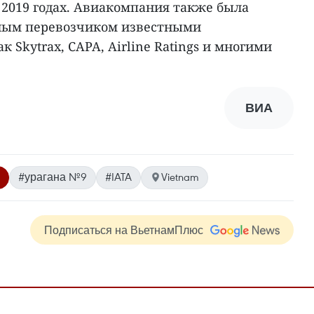
 и 2019 годах. Авиакомпания также была
ным перевозчиком известными
 Skytrax, CAPA, Airline Ratings и многими
ВИА
#урагана №9
#IATA
Vietnam
Подписаться на ВьетнамПлюс