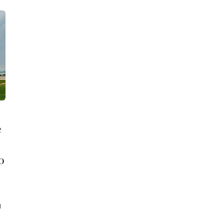
е
0
ы