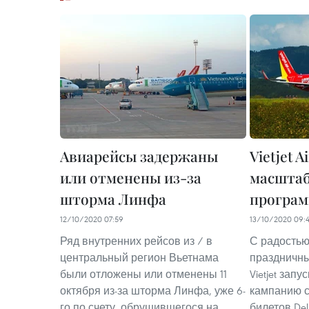
Авиарейсы задержаны
Vietjet A
или отменены из-за
масшта
шторма Линфа
програ
12/10/2020 07:59
13/10/2020 09:
Ряд внутренних рейсов из / в
С радостью
центральный регион Вьетнама
праздничны
были отложены или отменены 11
Vietjet за
октября из-за шторма Линфа, уже 6-
кампанию с
го по счету, обрушившегося на
билетов Del