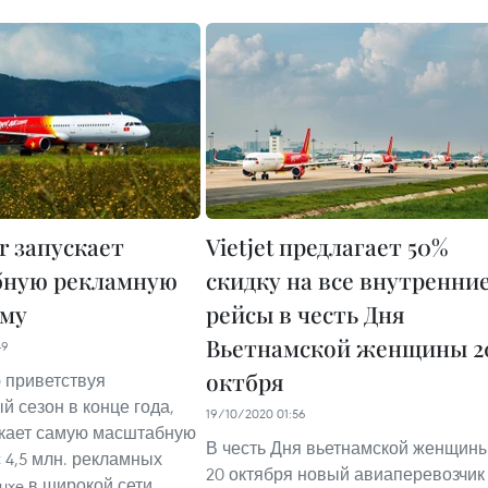
ir запускает
Vietjet предлагает 50%
бную рекламную
скидку на все внутренни
мму
рейсы в честь Дня
Вьетнамской женщины 2
49
октбря
 приветствуя
й сезон в конце года,
19/10/2020 01:56
пускает самую масштабную
В честь Дня вьетнамской женщин
 4,5 млн. рекламных
20 октября новый авиаперевозчик
uxe в широкой сети