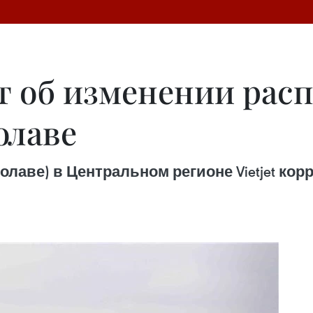
ет об изменении рас
олаве
олаве) в Центральном регионе Vietjet кор