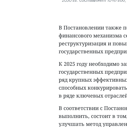
2030 гг. составляет 10%/год,
В Постановлении также п
финансового механизма се
реструктуризация и пов
государственных предпри
К 2025 году необходимо з
государственных предприя
ряд крупных эффективных
способных конкурироват
в ряде ключевых отрасле
В соответствии с Постано
выполнить, состоит в то
улучшать метод управлен