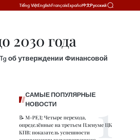
Tiếng Việt
English
Français
Español
Русский
中文
о 2030 года
TTg об утверждении Финансовой
САМЫЕ ПОПУЛЯРНЫЕ
НОВОСТИ
📝 М-РЕД: Четыре перехода,
определённые на третьем Пленуме ЦК
КПВ: показатель успешности
оптимизации государственного