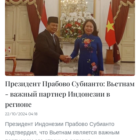
Президент Прабово Субианто: Вьетнам
- важный партнер Индонезии в
регионе
22/10/2024 04:18
Президент Индонезии Прабово Субианто
подтвердил, что Вьетнам является важным