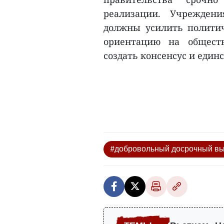
реализации. Учрежден
должны усилить политиче
ориентацию на общест
создать консенсус и единс
#добровольный досрочный вы