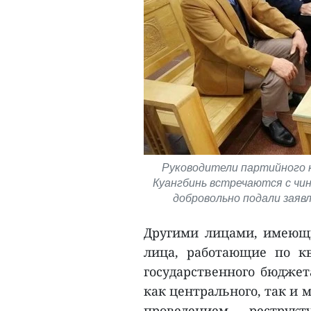
Руководители партийного 
Куангбинь встречаются с чи
добровольно подали заявл
Другими лицами, имеющи
лица, работающие по к
государственного бюджет
как центрального, так и 
проведением реструк