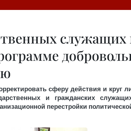
ственных служащих 
программе доброволь
ию
рректировать сферу действия и круг л
дарственных и гражданских служащи
ганизационной перестройки политическо