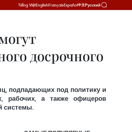
Tiếng Việt
English
Français
Español
Русский
中文
могут
ного досрочного
иц, подпадающих под политику и
х, рабочих, а также офицеров
й системы.