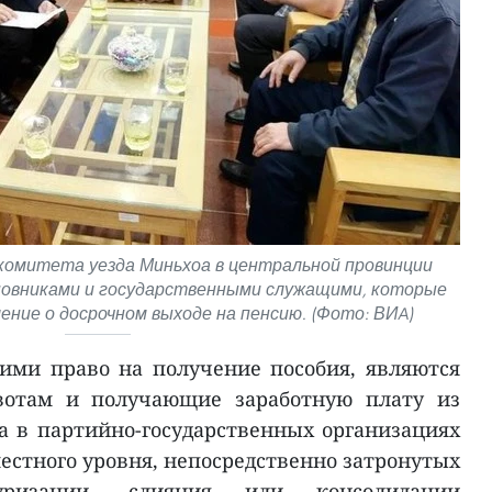
комитета уезда Миньхоа в центральной провинции
новниками и государственными служащими, которые
ение о досрочном выходе на пенсию. (Фото: ВИA)
ми право на получение пособия, являются
вотам и получающие заработную плату из
а в партийно-государственных организациях
местного уровня, непосредственно затронутых
туризации, слияния или консолидации