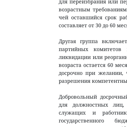
для переизбрания или пер
возрастным требованиям
чей оставшийся срок ра
составляет от 30 до 60 ме
Другая группа включае
партийных комитетов 
ликвидации или реоргани
возраста остается 60 ме
досрочно при желании, 
разрешения компетентных
Добровольный досрочны
для должностных лиц, 
служащих и работник
государственного б