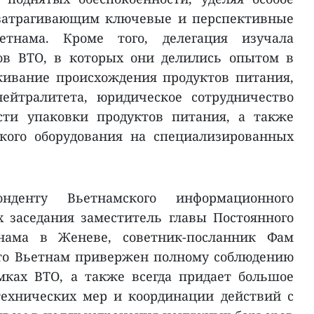
 затрагивающим ключевые и перспективные
етнама. Кроме того, делегация изучала
ов ВТО, в которых они делились опытом в
живание происхождения продуктов питания,
нейтралитета, юридическое сотрудничество
сти упаковки продуктов питания, а также
кого оборудования на специализированных
нденту Вьетнамского информационного
х заседания заместитель главы Постоянного
тнама в Женеве, советник-посланник Фам
что Вьетнам привержен полному соблюдению
мках ВТО, а также всегда придает большое
технических мер и координации действий с