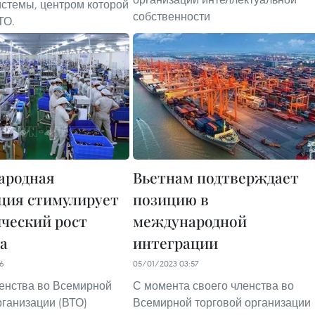
истемы, центром которой
собственности
ТО.
ародная
Вьетнам подтверждает
ция стимулирует
позицию в
ческий рост
международной
а
интеграции
56
05/01/2023 03:57
членства во Всемирной
С момента своего членства во
рганизации (ВТО)
Всемирной торговой организации