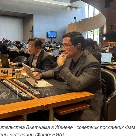
тельства Вьетнама в Женеве - советник-посланник Фам
лены делегации (Фото: ВИА)