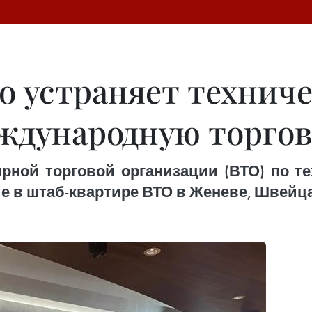
о устраняет техниче
ждународную торго
ирной торговой организации (ВТО) по т
ие в штаб-квартире ВТО в Женеве, Швейц