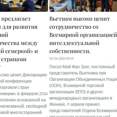
 предлагает
Вьетнам высоко ценит
 для развития
сотрудничество со
ний
Всемирной организацией
ичества между
интеллектуальной
й семеркой» и
собственности.
 странами
10/04/2024 09:31
Посол Май Фан Зунг, постоянный
7
представитель Вьетнама при
соко ценит Декларацию
Организации Объединенных Наци
ой конференции
(ООН), Всемирной торговой
торговли стран
организации (ВТО) и других
емерки» в феврале 2024
международных организациях в
реплении основанной на
Женеве, 9 апреля принял
инклюзивной, свободной
представителей Отдела Всемирно
ивой многосторонней
организации интеллектуальной