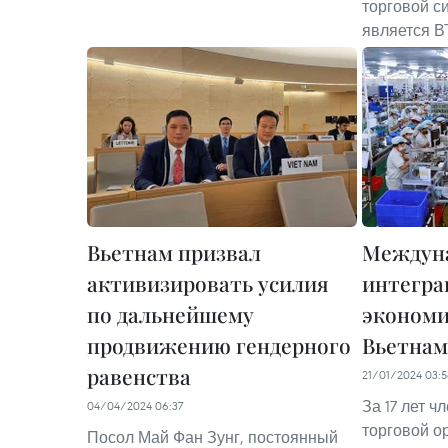
торговой с
является В
Вьетнам призвал
Междун
активизировать усилия
интегра
по дальнейшему
экономи
продвижению гендерного
Вьетнам
равенства
21/01/2024 03:
За 17 лет 
04/04/2024 06:37
торговой о
Посол Май Фан Зунг, постоянный