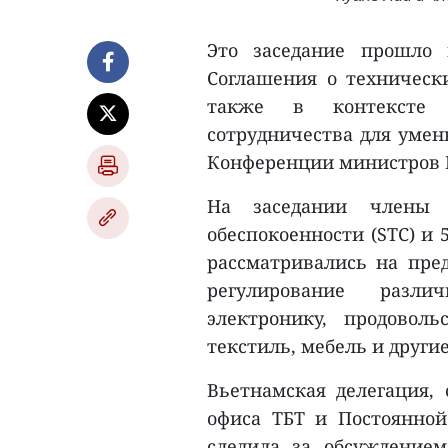
Это заседание прошло 
Соглашения о технически
также в контексте 
сотрудничества для умен
Конференции министров ВТ
На заседании члены 
обеспокоенности
(STC) и
рассматривались на пре
регулирование разл
электронику, продоволь
текстиль, мебель и други
Вьетнамская делегация, 
офиса ТБТ и Постоянно
следила за обсуждением