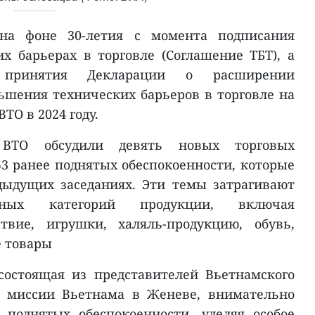
на фоне 30-летия с момента подписания
х барьерах в торговле (Соглашение ТБТ), а
принятия Декларации о расширении
ьшения технических барьеров в торговле на
О в 2024 году.
ВТО обсудили девять новых торговых
 53 ранее поднятых обеспокоенности, которые
дыдущих заседаниях. Эти темы затрагивают
ичных категорий продукции, включая
ствие, игрушки, халяль-продукцию, обувь,
е товары
состоящая из представителей Вьетнамского
й миссии Вьетнама в Женеве, внимательно
 поднятых обеспокоенности, уделяя особое