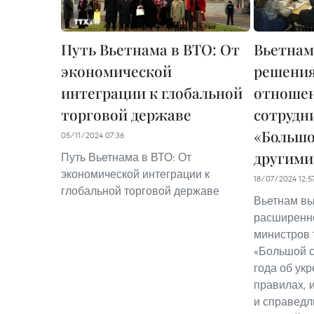
Путь Вьетнама в ВТО: От
Вьетнам
экономической
решения
интеграции к глобальной
отноше
торговой державе
сотрудн
«Большо
05/11/2024 07:36
другими
Путь Вьетнама в ВТО: От
экономической интеграции к
18/07/2024 12:5
глобальной торговой державе
Вьетнам вы
расширенн
министров 
«Большой с
года об ук
правилах, 
и справедл