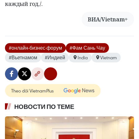
каждый год./.
ВИА/Vietnam+
#онлайн-бизнес-форум
#Фам Сань Чау
#Вьетнамом
#Индией
India
Vietnam
Theo dõi VietnamPlus
НОВОСТИ ПО ТЕМЕ