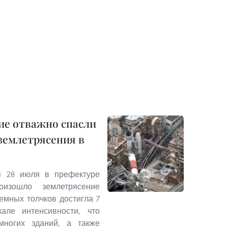
ие отважно спасли
 землетрясения в
я 28 июля в префектуре
оизошло землетрясение
земных толчков достигла 7
але интенсивности, что
ногих зданий, а также