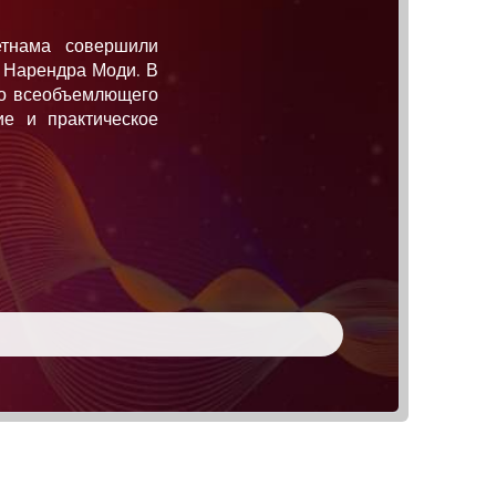
етнама совершили
и Нарендра Моди. В
го всеобъемлющего
ие и практическое