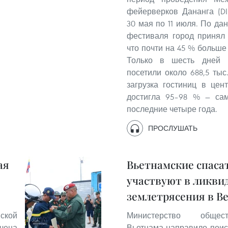
фейерверков Дананга (DI
30 мая по 11 июля. По да
фестиваля город принял 
что почти на 45 % больше 
Только в шесть дней 
посетили около 688,5 тыс
загрузка гостиниц в цен
достигла 95–98 % — сам
последние четыре года.
ПРОСЛУШАТЬ
ая
Вьетнамские спаса
участвуют в ликви
землетрясения в В
ской
Министерство общест
чена
Вьетнама направило поис