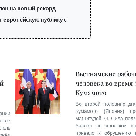
лен на новый рекорд
т европейскую публику с
Вьетнамские рабоч
ей
человека во время
Кумамото
Во второй половине дн
Кумамото (Япония) пр
ании
магнитудой 7,1. Сила под
осле
баллов по японской шк
тель
привело к обрушению м
овёл