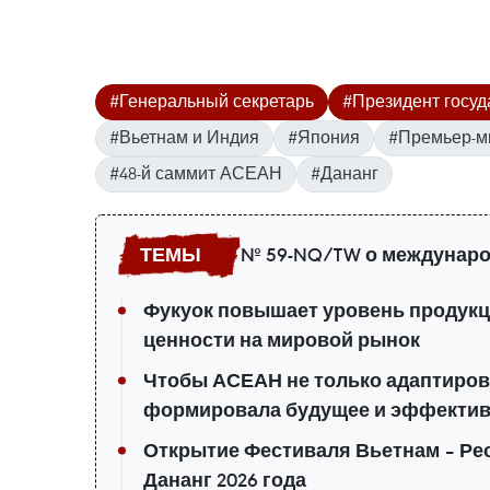
#Генеральный секретарь
#Президент госуд
#Вьетнам и Индия
#Япония
#Премьер-м
#48-й саммит АСЕАН
#Дананг
№ 59-NQ/TW о междунаро
Фукуок повышает уровень продукц
ценности на мировой рынок
Чтобы АСЕАН не только адаптирова
формировала будущее и эффектив
Открытие Фестиваля Вьетнам – Рес
Дананг 2026 года