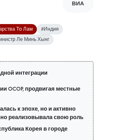
ВИА
арства То Лам
#Индия
инистр Ле Минь Хынг
дной интеграции
ии OCOP, продвигая местные
лась к эпохе, но и активно
но реализовывала свою роль
публика Корея в городе