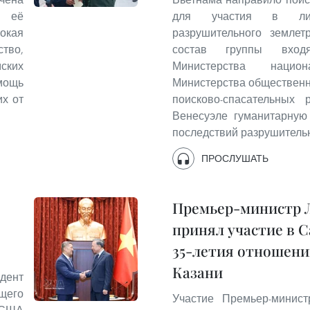
а её
для участия в ликв
окая
разрушительного землет
ство,
состав группы входя
ских
Министерства наци
мощь
Министерства общественн
х от
поисково-спасательных 
Венесуэле гуманитарную
последствий разрушитель
ПРОСЛУШАТЬ
Премьер-министр 
принял участие в 
35-летия отношени
Казани
дент
щего
Участие Премьер-минис