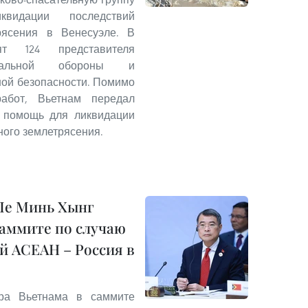
идации последствий
рясения в Венесуэле. В
т 124 представителя
ональной обороны и
ой безопасности. Помимо
работ, Вьетнам передал
 помощь для ликвидации
ного землетрясения.
Ле Минь Хынг
Саммите по случаю
й АСЕАН – Россия в
тра Вьетнама в саммите