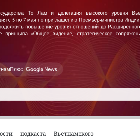
государства То Лам и делегация высокого уровня Вь
дия с 5 по 7 мая по приглашению Премьер-министра Инди
продолжить повышение уровня отношений до Расширенно
ве принципа «Общее видение, стратегическое сопряжен
етнамПлюс
сти подкаста Вьетнамского