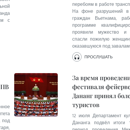
перебоям в работе трансп
ьной
На фоне разрушений в 
анда
граждан Вьетнама, ра
ам с
программе квалифицир
проявили мужество и 
спасли пожилую женщину
оказавшуюся под завалам
ПРОСЛУШАТЬ
За время проведен
КПВ
фестиваля фейерве
Дананг принял боле
туристов
нное
итета
12 июля Департамент кул
а под
Дананга подвёл итоги т
аря,
период проведения Меж