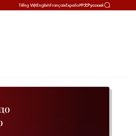
Tiếng Việt
English
Français
Español
Русский
中文
до
о