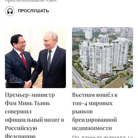
ПРОСЛУШАТЬ
Премьер-министр
Вьетнам вошёл в
Фам Минь Тьинь
топ-4 мировых
совершил
рынков
официальный визит в
брендированной
Российскую
недвижимости
Федерацию
По данным журнала Le