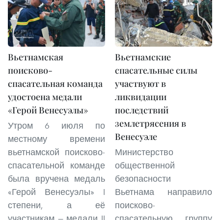
Вьетнамская
Вьетнамские
поисково-
спасательные силы
спасательная команда
участвуют в
удостоена медали
ликвидации
«Герой Венесуэлы»
последствий
землетрясения в
Утром 6 июля по
Венесуэле
местному времени
вьетнамской поисково-
Министерство
спасательной команде
общественной
была вручена медаль
безопасности
«Герой Венесуэлы» I
Вьетнама направило
степени, а её
поисково-
участникам — медали II
спасательную группу