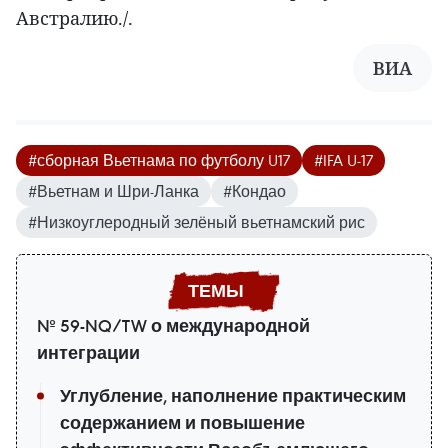
Австралию./.
ВИА
#сборная Вьетнама по футболу U17
#IFA U-17
#Вьетнам и Шри-Ланка
#Кондао
#Низкоуглеродный зелёный вьетнамский рис
№ 59-NQ/TW о международной
интеграции
Углубление, наполнение практическим
содержанием и повышение