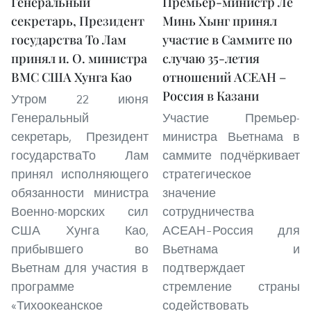
Генеральный
Премьер-министр Ле
секретарь, Президент
Минь Хынг принял
государства То Лам
участие в Саммите по
принял и. О. министра
случаю 35-летия
ВМС США Хунга Као
отношений АСЕАН –
Россия в Казани
Утром 22 июня
Генеральный
Участие Премьер-
секретарь, Президент
министра Вьетнама в
государстваТо Лам
саммите подчёркивает
принял исполняющего
стратегическое
обязанности министра
значение
Военно-морских сил
сотрудничества
США Хунга Као,
АСЕАН–Россия для
прибывшего во
Вьетнама и
Вьетнам для участия в
подтверждает
программе
стремление страны
«Тихоокеанское
содействовать