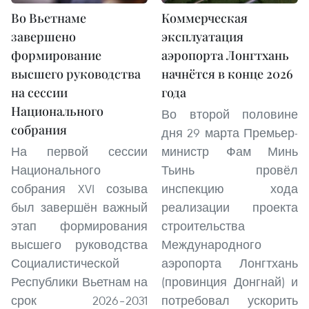
Во Вьетнаме
Коммерческая
завершено
эксплуатация
формирование
аэропорта Лонгтхань
высшего руководства
начнётся в конце 2026
на сессии
года
Национального
Во второй половине
собрания
дня 29 марта Премьер-
На первой сессии
министр Фам Минь
Национального
Тьинь провёл
собрания XVI созыва
инспекцию хода
был завершён важный
реализации проекта
этап формирования
строительства
высшего руководства
Международного
Социалистической
аэропорта Лонгтхань
Республики Вьетнам на
(провинция Донгнай) и
срок 2026–2031
потребовал ускорить