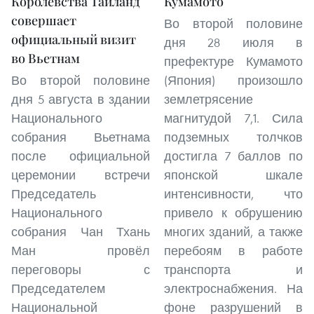
Королевства Таиланд
Кумамото
совершает
Во второй половине
официальный визит
дня 28 июля в
во Вьетнам
префектуре Кумамото
Во второй половине
(Япония) произошло
дня 5 августа в здании
землетрясение
Национального
магнитудой 7,1. Сила
собрания Вьетнама
подземных толчков
после официальной
достигла 7 баллов по
церемонии встречи
японской шкале
Председатель
интенсивности, что
Национального
привело к обрушению
собрания Чан Тхань
многих зданий, а также
Ман провёл
перебоям в работе
переговоры с
транспорта и
Председателем
электроснабжения. На
Национальной
фоне разрушений в