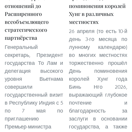
отношений до
поминовения королей
Расширенного
Хунг в различных
всеобъемлющего
местностях
стратегического
26 апреля (то есть 10-й
партнёрства
день 3-го месяца по
Генеральный
лунному календарю)
секретарь, Президент
во многих местностях
государства То Лам и
торжественно прошёл
делегация высокого
День поминовения
уровня Вьетнама
королей Хунг года
совершили
Бинь Нго 2026,
государственный визит
выражающий глубокое
в Республику Индия с 5
почтение и
по 7 мая по
благодарность за
приглашению
заслуги в основании
Премьер-министра
государства, а также