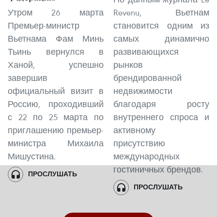
Утром 26 марта
Revenu, Вьетнам
Премьер-министр
становится одним из
Вьетнама Фам Минь
самых динамично
Тьинь вернулся в
развивающихся
Ханой, успешно
рынков
завершив
брендированной
официальный визит в
недвижимости
Россию, проходивший
благодаря росту
с 22 по 25 марта по
внутреннего спроса и
приглашению премьер-
активному
министра Михаила
присутствию
Мишустина.
международных
гостиничных брендов.
ПРОСЛУШАТЬ
ПРОСЛУШАТЬ