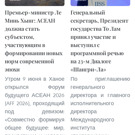
Премьер-министр Ле
Генеральный
Минь Хынг: АСЕАН
секретарь, Президент
должна стать
государства То Лам
субъектом,
принял участие и
участвующим в
выступил с
формировании новых
программной речью
норм современной
на 23-м Диалоге
эпохи
«Шангри-Ла»
Утром 9 июня в Ханое
По приглашению
открылся Форум
генерального
будущего АСЕАН 2026
директора и главного
(AFF 2026), проходящий
исполнительного
под девизом:
директора
«Совместно формируя
Международного
общее будущее: мир,
института