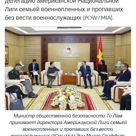
делегацию американской Национальной
Лиги семьей военнопленных и пропавших
без вести военнослужащих (POW/MIA).
Министр общественной безопасности То Лам
принимает директора Американской Лиги семьей
военнопленных и пропавших без вести
военнослужащих (POW/MIA) Энн Миллс Гриффит.