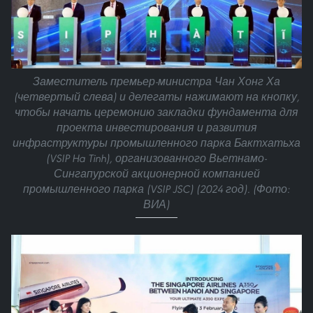
Заместитель премьер-министра Чан Хонг Ха
(четвертый слева) и делегаты нажимают на кнопку,
чтобы начать церемонию закладки фундамента для
проекта инвестирования и развития
инфраструктуры промышленного парка Бактхатьха
(VSIP Ha Tinh), организованного Вьетнамо-
Сингапурской акционерной компанией
промышленного парка (VSIP JSC) (2024 год). (Фото:
ВИА)