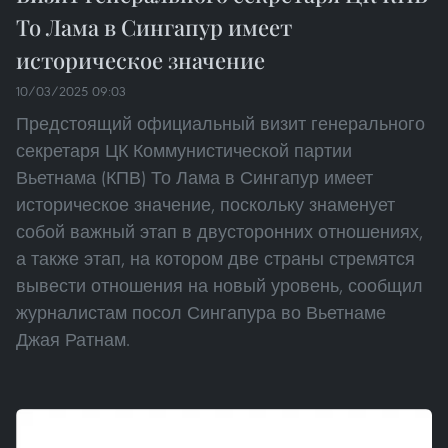
То Лама в Сингапур имеет
историческое значение
10/03/2025 09:03
Предстоящий официальный визит генерального
секретаря ЦК Коммунистической партии
Вьетнама (КПВ) То Лама в Сингапур имеет
историческое значение, поскольку знаменует
собой важный этап в двусторонних отношениях,
а также этап, на котором две страны стремятся
вывести отношения на новый уровень, сообщил
журналистам посол Сингапура во Вьетнаме
Джая Ратнам.