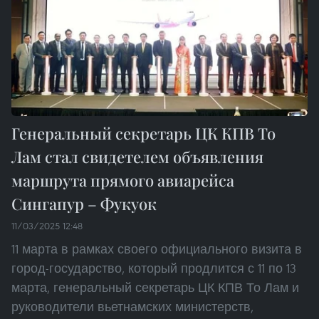
Генеральный секретарь ЦК КПВ То
Лам стал свидетелем объявления
маршрута прямого авиарейса
Сингапур – Фукуок
11/03/2025 12:48
11 марта в рамках своего официального визита в
город-государство, который продлится с 11 по 13
марта, генеральный секретарь ЦК КПВ То Лам и
руководители вьетнамских министерств,