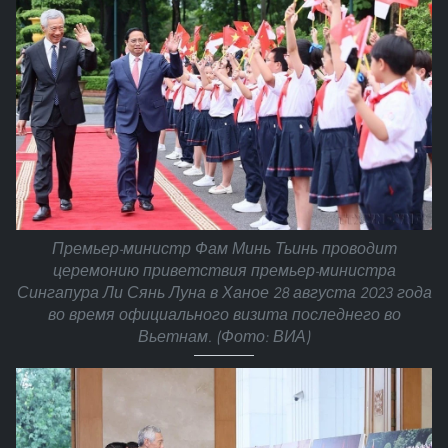
Премьер-министр Фам Минь Тьинь проводит
церемонию приветствия премьер-министра
Сингапура Ли Сянь Луна в Ханое 28 августа 2023 года
во время официального визита последнего во
Вьетнам. (Фото: ВИА)