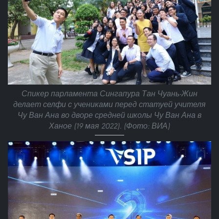
Спикер парламента Сингапура Тан Чуань-Жин
делает селфи с учениками перед статуей учителя
Чу Ван Ана во дворе средней школы Чу Ван Ана в
Ханое (19 мая 2022). (Фото: ВИА)