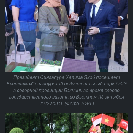
Президент Сингапура Халима Якоб посещает
Вьетнамо-Сингапурский индустриальный парк (VSIP)
в северной провинции Бакнинь во время своего
государственного визита во Вьетнам (18 октября
2022 года). (Фото: ВИА )