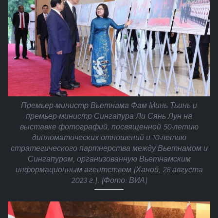
Премьер-министр Вьетнама Фам Минь Тьинь и
премьер-министр Сингапура Ли Сянь Лун на
выставке фотографий, посвященной 50-летию
дипломатических отношений и 10-летию
стратегического партнерства между Вьетнамом и
Сингапуром, организованную Вьетнамским
информационным агентством (Ханой, 28 августа
2023 г.). (Фото: ВИА)