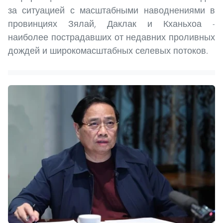
за ситуацией с масштабными наводнениями в
провинциях Зялай, Даклак и Кханьхоа -
наиболее пострадавших от недавних проливных
дождей и широкомасштабных селевых потоков.