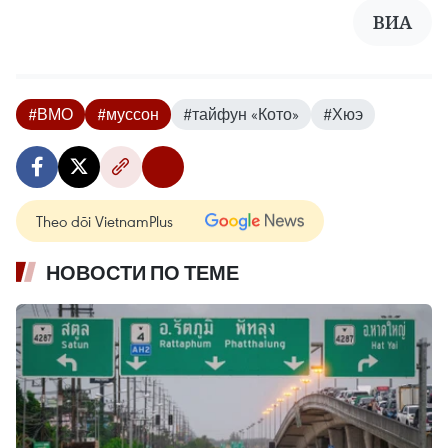
ВИА
#ВМО
#муссон
#тайфун «Кото»
#Хюэ
Theo dõi VietnamPlus
НОВОСТИ ПО ТЕМЕ