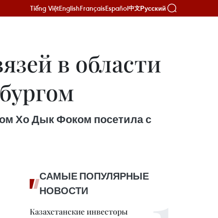
Tiếng Việt
English
Français
Español
Русский
中文
язей в области
мбургом
ром Хо Дык Фоком посетила с
САМЫЕ ПОПУЛЯРНЫЕ
НОВОСТИ
Казахстанские инвесторы