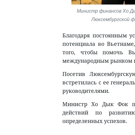
Министр финансов Хо Д
Люксембургской фо
Благодаря постоянным у
потенциала во Вьетнаме
того, чтобы помочь Вь
международным рынком ка
Посетив Люксембургску
встретилась с ее генера
руководителями.
Министр Хо Дык Фок по
действий по развитию
определенных успехов.