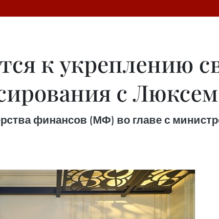
тся к укреплению св
сирования с Люксе
ерства финансов (МФ) во главе с минист