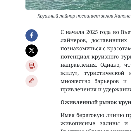
Круизный лайнер посещает залив Халонг 
С начала 2025 года во В
лайнеров, доставивших
познакомиться с красота
потенциал круизного ту
направления. Однако, ч
жилу», туристической 
множество барьеров и 
привлечения и удержания
Оживленный рынок круи
Имея береговую линию пр
живописные заливы и р