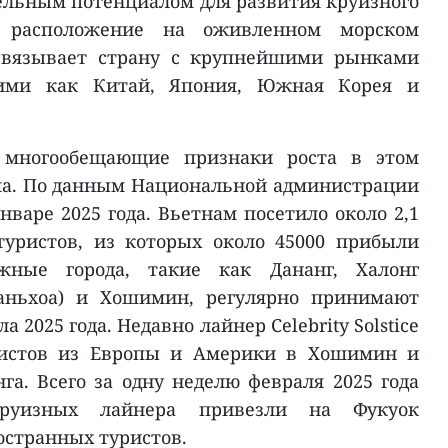
ельным потенциалом для развития круизного
е расположение на оживленном морском
 связывает страну с крупнейшими рынками
кими как Китай, Япония, Южная Корея и
 многообещающие признаки роста в этом
ма. По данным Национальной администрации
нваре 2025 года. Вьетнам посетило около 2,1
уристов, из которых около 45000 прибыли
жные города, такие как Дананг, Халонг
ханьхоа) и Хошимин, регулярно принимают
 2025 года. Недавно лайнер Celebrity Solstice
уристов из Европы и Америки в Хошимин и
а. Всего за одну неделю февраля 2025 года
круизных лайнера привезли на Фукуок
остранных туристов.