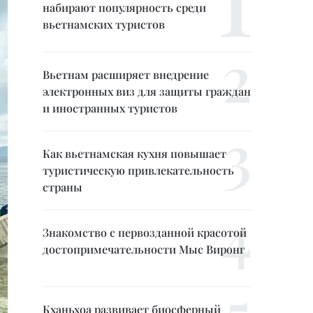
набирают популярность среди
вьетнамских туристов
Вьетнам расширяет внедрение
электронных виз для защиты граждан
и иностранных туристов
Как вьетнамская кухня повышает
туристическую привлекательность
страны
Знакомство с первозданной красотой
достопримечательности Мыс Виронг
Кханьхоа развивает биосферный