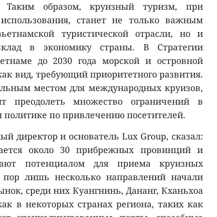
. Таким образом, круизный туризм, при
 использования, станет не только важным
вьетнамской туристической отрасли, но и
вклад в экономику страны. В Стратегии
етнаме до 2030 года морской и островной
как вид, требующий приоритетного развития.
альным местом для международных круизов,
ит преодолеть множество ограничений в
 и политике по привлечению посетителей.
ый директор и основатель Lux Group, сказал:
ается около 30 прибрежных провинций и
адают потенциалом для приема круизных
х пор лишь несколько направлений начали
ынок, среди них Куангнинь, Дананг, Кханьхоа
ак в некоторых странах региона, таких как