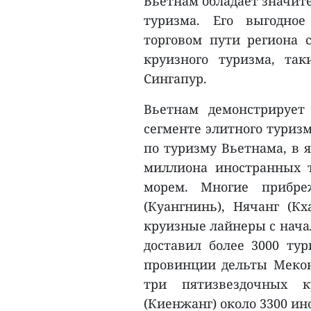
Вьетнам обладает значит
туризма. Его выгодно
торговом пути региона
круизного туризма, та
Сингапур.
Вьетнам демонстрирует
сегменте элитного туриз
по туризму Вьетнама, в я
миллиона иностранных т
морем. Многие прибре
(Куангнинь), Нячанг (К
круизные лайнеры с начала
доставил более 3000 т
провинции дельты Меконг
три пятизвездочных 
(Киенжанг) около 3300 ин