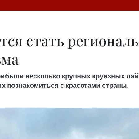
тся стать регионал
зма
прибыли несколько крупных круизных ла
х познакомиться с красотами страны.