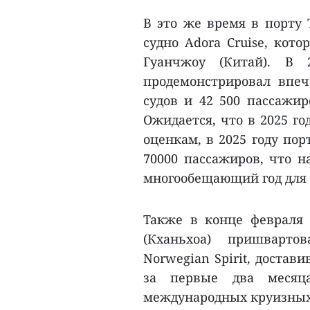
В это же время в порту 
судно Adora Cruise, кот
Гуанчжоу (Китай). В 
продемонстрировал впеч
судов и 42 500 пассажиро
Ожидается, что в 2025 го
оценкам, в 2025 году пор
70000 пассажиров, что н
многообещающий год для 
Также в конце февраля
(Кханьхоа) пришварто
Norwegian Spirit, достав
за первые два месяц
международных круизных л