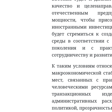
качество и целенапра
отечественным пред
мощности, чтобы прис
иностранными инвестиция
будет стремиться к соз
среды в соответствии с 
поколения и с практ
сотрудничеству и развити
К таким условиям относя
макроэкономической стаб
мест, связанных с пра
человеческими ресурса
транзакционных из
административных рас
политикой, прозрачность