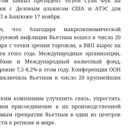
том заявил президент Нгуен Суан Фук на
вня с Деловым альянсом США и АТЭС для
 в Бангкоке 17 ноября.
л, что благодаря макроэкономической
руемой инфляции Вьетнам вошел в число 20
а с точки зрения торговли, а ВВП вырос на
ев этого года. Международные организации,
банк и Международный валютный фонд,
ровне 7,5-8,2% в этом году. Конференция ООН
 включила Вьетнам в число 20 крупнейших
.
ким компаниям улучшить связь, упростить
иям присоединение к их производственной
амым превратив Вьетнам в один из центров
ти в регионе и мире.