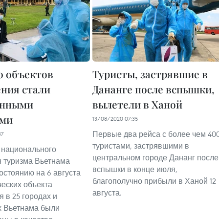
70 объектов
Туристы, застрявшие в
ния стали
Дананге после вспышки,
инными
вылетели в Ханой
ами
13/08/2020 07:35
Первые два рейса с более чем 40
37
туристами, застрявшими в
 национального
центральном городе Дананг после
 туризма Вьетнама
вспышки в конце июля,
состоянию на 6 августа
благополучно прибыли в Ханой 12
ческих объекта
августа.
 в 25 городах и
х Вьетнама были