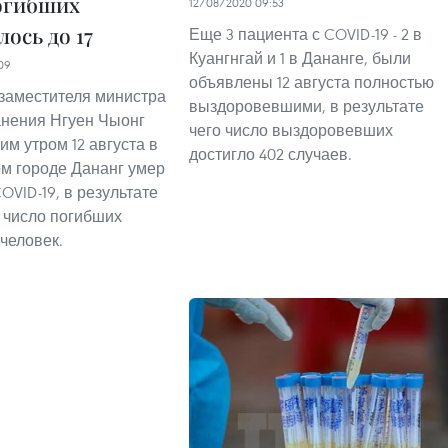
огибших
12/08/2020 09:53
ось до 17
Еще 3 пациента с COVID-19 - 2 в
Куангнгай и 1 в Дананге, были
09
объявлены 12 августа полностью
заместителя министра
выздоровевшими, в результате
нения Нгуен Чыонг
чего число выздоровевших
им утром 12 августа в
достигло 402 случаев.
м городе Дананг умер
OVID-19, в результате
 число погибших
 человек.