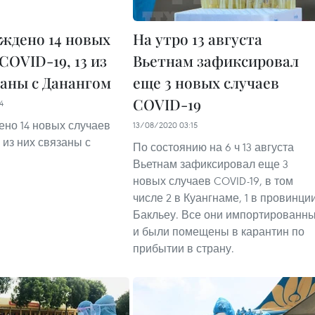
ждено 14 новых
На утро 13 августа
COVID-19, 13 из
Вьетнам зафиксировал
заны с Данангом
еще 3 новых случаев
COVID-19
4
но 14 новых случаев
13/08/2020 03:15
3 из них связаны с
По состоянию на 6 ч 13 августа
Вьетнам зафиксировал еще 3
новых случаев COVID-19, в том
числе 2 в Куангнаме, 1 в провинци
Бакльеу. Все они импортированн
и были помещены в карантин по
прибытии в страну.