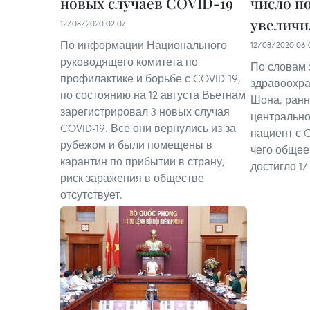
новых случаев COVID-19
число п
увеличил
12/08/2020 02:07
По информации Национального
12/08/2020 06:
руководящего комитета по
По словам 
профилактике и борьбе с COVID-19,
здравоохра
по состоянию на 12 августа Вьетнам
Шона, ранн
зарегистрировал 3 новых случая
центрально
COVID-19. Все они вернулись из за
пациент с C
рубежом и были помещены в
чего общее
карантин по прибытии в страну,
достигло 17
риск заражения в обществе
отсутствует.