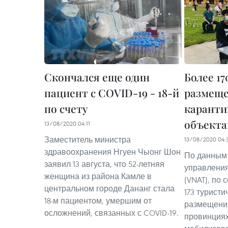
Скончался еще один
Более 1
пациент с COVID-19 - 18-й
размеще
по счету
карант
объект
13/08/2020 04:11
Заместитель министра
13/08/2020 04:
здравоохранения Нгуен Чыонг Шон
По данным
заявил 13 августа, что 52-летняя
управления
женщина из района Камле в
(VNAT), по 
центральном городе Дананг стала
173 туристи
18-м пациентом, умершим от
размещения
осложнений, связанных с COVID-19.
провинция