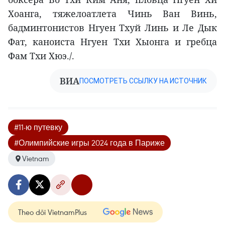
Хоанга, тяжелоатлета Чинь Ван Винь,
бадминтонистов Нгуен Тхуй Линь и Ле Дык
Фат, каноиста Нгуен Тхи Хыонга и гребца
Фам Тхи Хюэ./.
ВИА
ПОСМОТРЕТЬ ССЫЛКУ НА ИСТОЧНИК
#11-ю путевку
#Олимпийские игры 2024 года в Париже
Vietnam
Theo dõi VietnamPlus