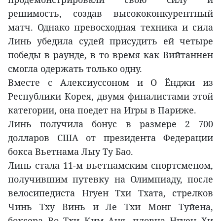
решимость, создав высококонкурентный
матч. Однако превосходная техника и сила
Линь убедила судей присудить ей четыре
победы в раунде, в то время как Вийтаннен
смогла одержать только одну.
Вместе с Алексиуссоном и О Ёнджи из
Республики Корея, двумя финалистами этой
категории, она поедет на Игры в Париже.
Линь получила бонус в размере 2 700
долларов США от президента Федерации
бокса Вьетнама Лыу Ту Бао.
Линь стала 11-м вьетнамским спортсменом,
получившим путевку на Олимпиаду, после
велосипедиста Нгуен Тхи Тхата, стрелков
Чинь Тху Винь и Ле Тхи Монг Туйена,
боксера Во Тхи Ким Аня, пловца Нгуен Хи