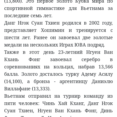
(13,800). Это первое золото Кубка мира по
спортивной гимнастике для Вьетнама за
последние семь лет.
Данг Нгок Суан Тхиен родился в 2002 году,
представляет Хошимин и тренируется с
шести лет. Ранее он завоевал две золотые
медали на нескольких Играх ЮВА подряд.
Также в этот день 23-летний Нгуен Ван
Кхань Фонг завоевал серебро в
соревнованиях на кольцах, набрав 13,566
балла. Золото досталось турку Адему Асилу
(14,100), а бронза - аргентинцу Даниэлю
Виллафане (13,333).
Вьетнам отправил на турнир команду из
пяти человек: Чинь Хай Кханг, Данг Нгок
Суан Тхиен, Нгуен Ван Кхань Фонг, Динь