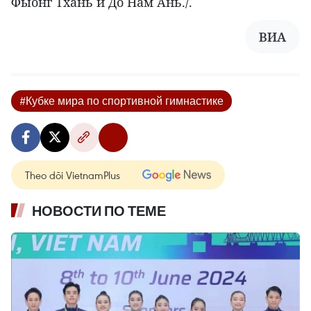
Фыонг Тхань и До Нам Ань./.
ВИА
#Кубке мира по спортивной гимнастике
Theo dõi VietnamPlus
НОВОСТИ ПО ТЕМЕ