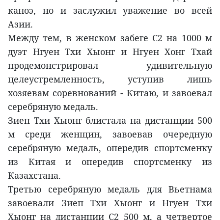
каноэ, но и заслужил уважение во всей
Азии.
Между тем, в женском забеге C2 на 1000 м
дуэт Нгуен Тхи Хыонг и Нгуен Хонг Тхай
продемонстрировал удивительную
целеустремленность, уступив лишь
хозяевам соревнований - Китаю, и завоевал
серебряную медаль.
Зиеп Тхи Хыонг блистала на дистанции 500
м среди женщин, завоевав очередную
серебряную медаль, опередив спортсменку
из Китая и опередив спортсменку из
Казахстана.
Третью серебряную медаль для Вьетнама
завоевали Зиеп Тхи Хыонг и Нгуен Тхи
Хыонг на дистанции C2 500 м, а четвертое