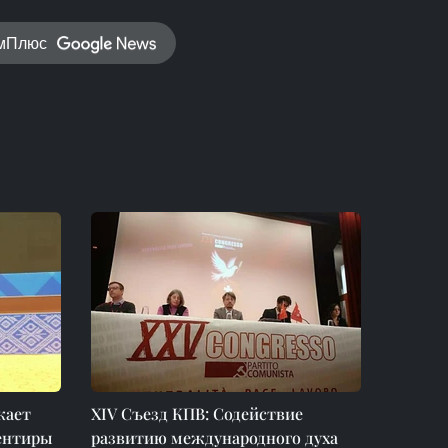
амПлюс
жает
XIV Съезд КПВ: Содействие
иентиры
развитию международного духа