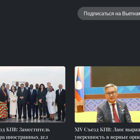
Подписаться на Вьетн
зд КПВ: Заместитель
XIV Съезд КПВ: Лаос выра
ра иностранных дел
уверенность в верные ор