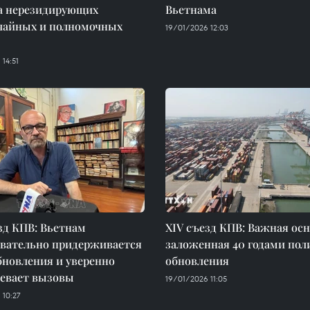
а нерезидирующих
Вьетнама
чайных и полномочных
19/01/2026 12:03
14:51
зд КПВ: Вьетнам
XIV съезд КПВ: Важная осн
овательно придерживается
заложенная 40 годами пол
бновления и уверенно
обновления
левает вызовы
19/01/2026 11:05
 10:27