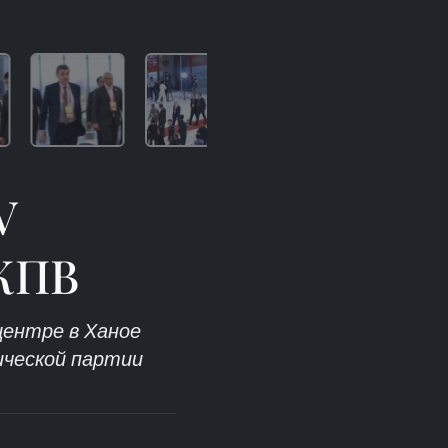
V
 КПВ
центре в Ханое
ической партии