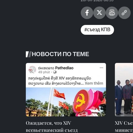
#съезд КПВ
НОВОСТИ ПО ТЕМЕ
Ожидается, что XIV
XIV Съе
всевьетнамский съезд
минист