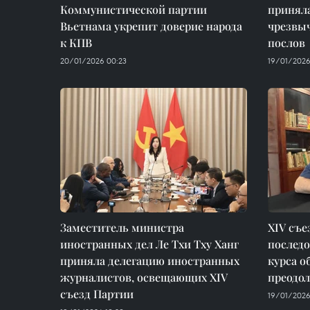
Коммунистической партии
принял
Вьетнама укрепит доверие народа
чрезвы
к КПВ
послов
20/01/2026 00:23
19/01/2026 
Заместитель министра
XIV съе
иностранных дел Ле Тхи Тху Ханг
послед
приняла делегацию иностранных
курса о
журналистов, освещающих XIV
преодо
съезд Партии
19/01/2026