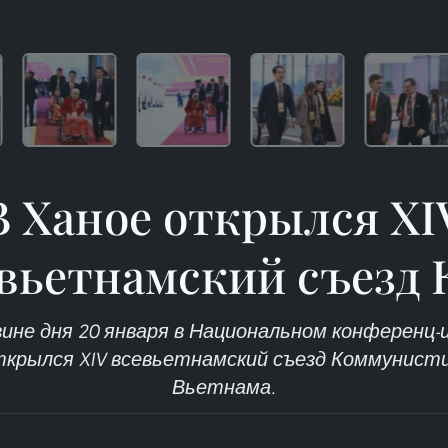
В Ханое открылся XI
вьетнамский съезд
вине дня 20 января в Национальном конференц-
крылся XIV всевьетнамский съезд Коммунист
Вьетнама.