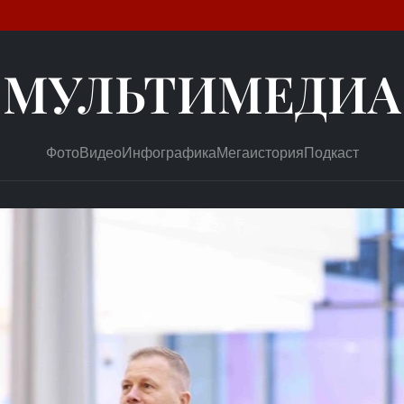
МУЛЬТИМЕДИА
Фото
Видео
Инфографика
Мегаистория
Подкаст