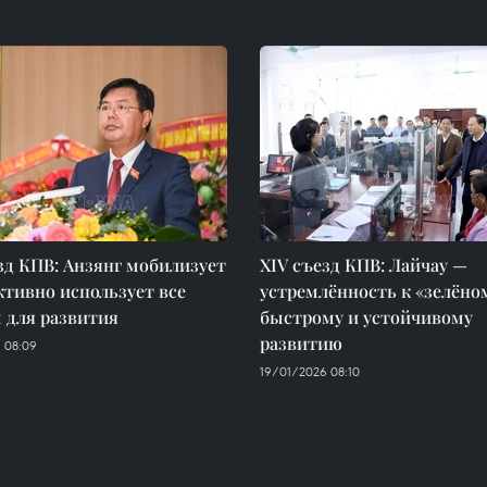
зд КПВ: Анзянг мобилизует
XIV съезд КПВ: Лайчау —
тивно использует все
устремлённость к «зелёно
 для развития
быстрому и устойчивому
развитию
 08:09
19/01/2026 08:10