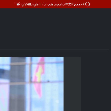
Tiếng Việt
English
Français
Español
Русский
中文