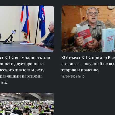
зд КПВ: возможность для
XIV съезд КПВ: пример Вь
оннего двустороннего
его опыт — научный вклад
еского диалога между
теорию и практику
правящими партиями
16/01/2026 16:10
 15:22