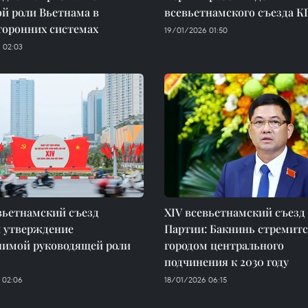
й роли Вьетнама в
всевьетнамского съезда К
торонних системах
19/01/2026 01:50
 02:03
вьетнамский съезд
XIV всевьетнамский съезд
: утверждение
Партии: Бакнинь стремитс
нимой руководящей роли
городом центрального
подчинения к 2030 году
 02:06
18/01/2026 06:15