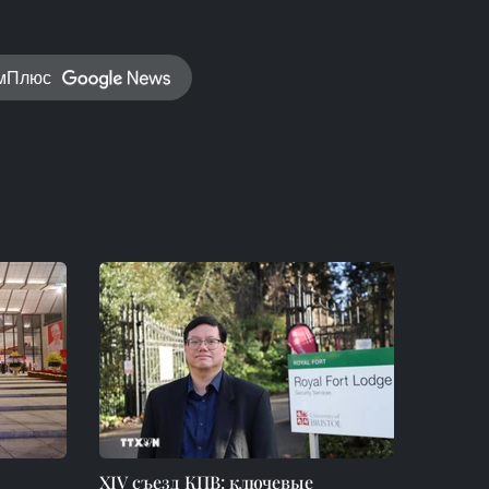
амПлюс
XIV съезд КПВ: ключевые