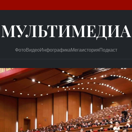
МУЛЬТИМЕДИА
Фото
Видео
Инфографика
Мегаистория
Подкаст