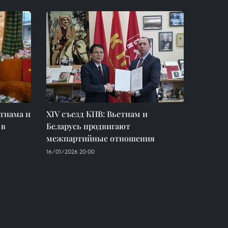
етнама и
XIV съезд КПВ: Вьетнам и
 в
Беларусь продвигают
межпартийные отношения
16/01/2026 20:00