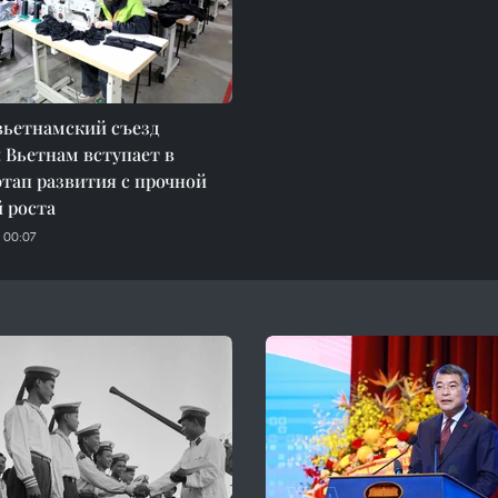
вьетнамский съезд
 Вьетнам вступает в
тап развития с прочной
 роста
 00:07