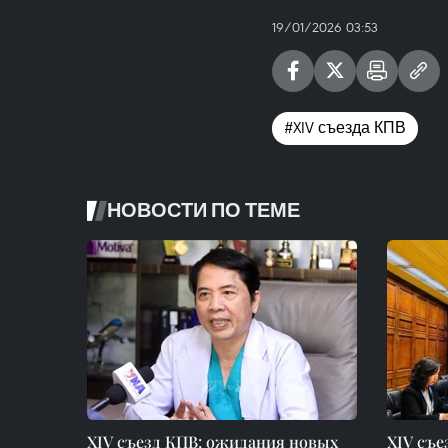
19/01/2026 03:53
#XIV съезда КПВ
НОВОСТИ ПО ТЕМЕ
XIV съезд КПВ: ожидания новых
XIV съе