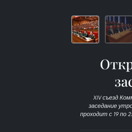
Откр
за
XIV съезд Ко
заседание утро
проходит с 19 по 