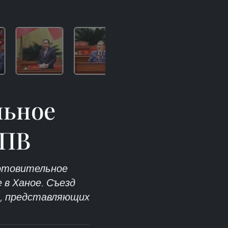
льное
КПВ
готовительное
 в Ханое. Съезд
ов, представляющих