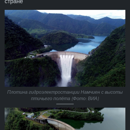
стране
Плотина гидроэлектростанции Намчиен с высоты
птичьего полёта (Фото: ВИА)