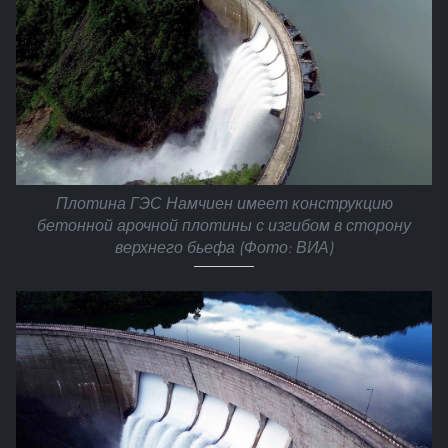
Плотина ГЭС Намчиен имеет конструкцию
бетонной арочной плотины с изгибом в сторону
верхнего бьефа (Фото: ВИА)