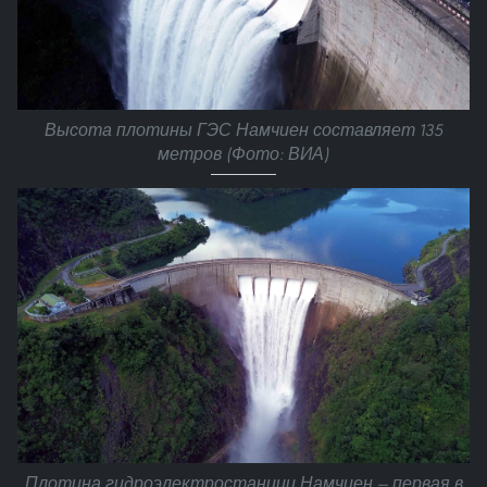
Высота плотины ГЭС Намчиен составляет 135
метров (Фото: ВИА)
Плотина гидроэлектростанции Намчиен — первая в