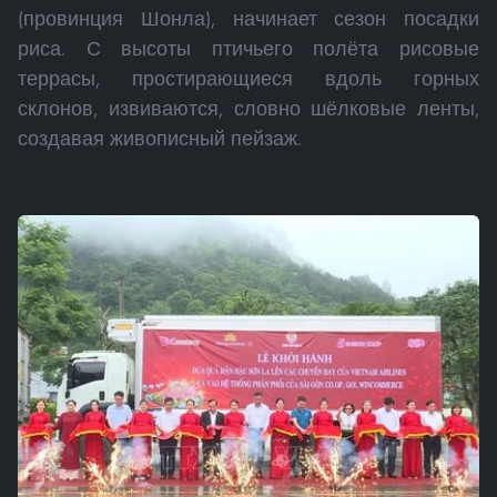
(провинция Шонла), начинает сезон посадки
риса. С высоты птичьего полёта рисовые
террасы, простирающиеся вдоль горных
склонов, извиваются, словно шёлковые ленты,
создавая живописный пейзаж.