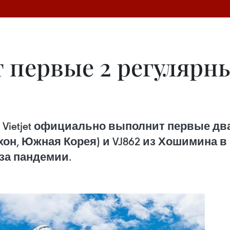
т первые 2 регулярн
 Vietjet официально выполнит первые д
чхон, Южная Корея) и VJ862 из Хошимина в
за пандемии.