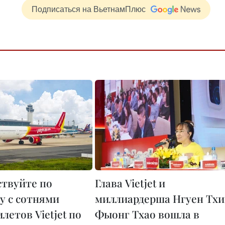
Подписаться на ВьетнамПлюс
твуйте по
Глава Vietjet и
у с сотнями
миллиардерша Нгуен Тхи
летов Vietjet по
Фыонг Тхао вошла в