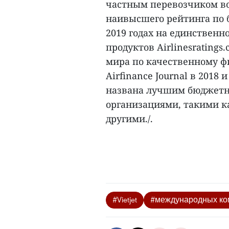
частным перевозчиком во
наивысшего рейтинга по б
2019 годах на единственн
продуктов Airlinesrating
мира по качественному ф
Airfinance Journal в 2018
названа лучшим бюджет
организациями, такими как
другими./.
#Vietjet
#международных ко