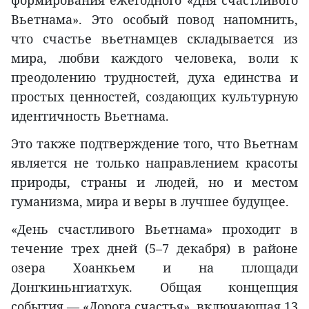
формирования ежегодного «Дня счастливого
Вьетнама». Это особый повод напомнить,
что счастье вьетнамцев складывается из
мира, любви каждого человека, воли к
преодолению трудностей, духа единства и
простых ценностей, создающих культурную
идентичность Вьетнама.
Это также подтверждение того, что Вьетнам
является не только направлением красоты
природы, страны и людей, но и местом
гуманизма, мира и веры в лучшее будущее.
«День счастливого Вьетнама» проходит в
течение трех дней (5–7 декабря) в районе
озера Хоанкьем и на площади
Донгкиньнгиатхук. Общая концепция
события — «Дорога счастья», включающая 13