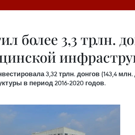
л более 3,3 трлн. до
ицинской инфрастр
естировала 3,32 трлн. донгов (143,4 млн
туры в период 2016-2020 годов.