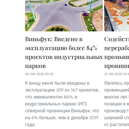
Виньфук: Введено в
Содейст
эксплуатацию более 84%
перера
проектов индустриальных
промыш
парков
провин
20/08/2020 09:03
21/08/2020 10:3
К концу июля были введены в
Являясь п
эксплуатацию 309 из 367 проектов,
провинцией
что эквивалентно 84%, в
многих лет
индустриальных парках (ИП)
позиции и 
северной провинции Виньфук, что
производст
на 6% больше, чем в декабре 2019
широкий сп
года.
от растите