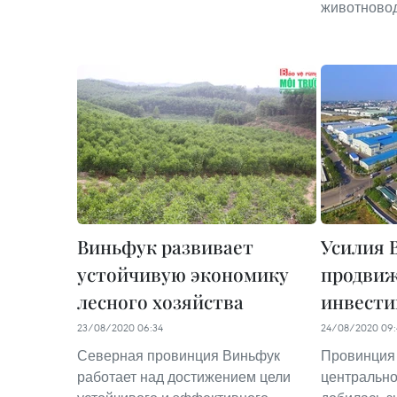
животновод
Виньфук развивает
Усилия 
устойчивую экономику
продви
лесного хозяйства
инвести
23/08/2020 06:34
24/08/2020 09:
Северная провинция Виньфук
Провинция 
работает над достижением цели
центрально