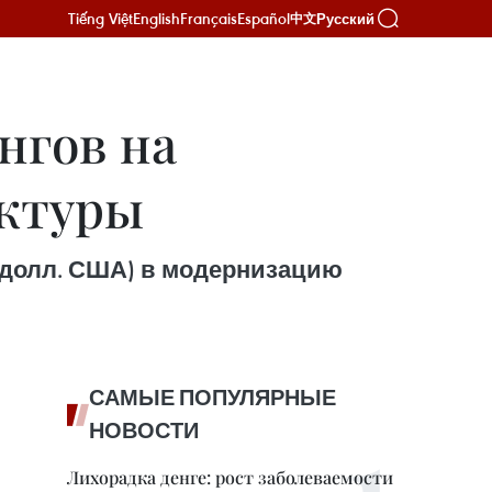
Tiếng Việt
English
Français
Español
Русский
中文
нгов на
уктуры
. долл. США) в модернизацию
САМЫЕ ПОПУЛЯРНЫЕ
НОВОСТИ
Лихорадка денге: рост заболеваемости