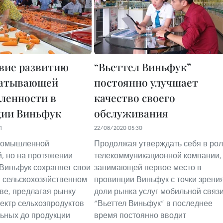
вие развитию
“Вьеттел Виньфук”
батывающей
постоянно улучшает
ленности в
качество своего
ции Виньфук
обслуживания
1
22/08/2020 05:30
ромышленной
Продолжая утверждать себя в ро
, но на протяжении
телекоммуникационной компании,
 Виньфук сохраняет свои
занимающей первое место в
в сельскохозяйственном
провинции Виньфук с точки зрени
ве, предлагая рынку
доли рынка услуг мобильной связи
ектр сельхозпродуктов
“Вьеттел Виньфук” в последнее
льных до продукции
время постоянно вводит