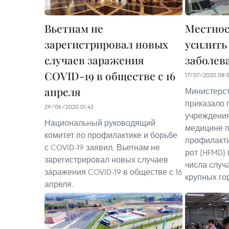
Вьетнам не
Местнос
зарегистрировал новых
усилить
случаев заражения
заболев
COVID-19 в обществе с 16
17/07/2020 08:
апреля
Министерс
приказало 
29/06/2020 01:43
учреждени
Национальный руководящий
медицине п
комитет по профилактике и борьбе
профилакти
с COVID-19 заявил, Вьетнам не
рот (HFMD) 
зарегистрировал новых случаев
числа случ
заражения COVID-19 в обществе с 16
крупных го
апреля.