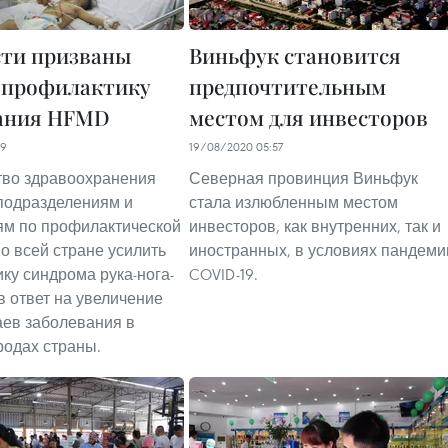
ти призваны
Виньфук становится
 профилактику
предпочтительным
ания HFMD
местом для инвесторов
59
19/08/2020 05:57
тво здравоохранения
Северная провинция Виньфук
подразделениям и
стала излюбленным местом
ям по профилактической
инвесторов, как внутренних, так и
о всей стране усилить
иностранных, в условиях пандеми
ку синдрома рука-нога-
COVID-19.
в ответ на увеличение
аев заболевания в
родах страны.