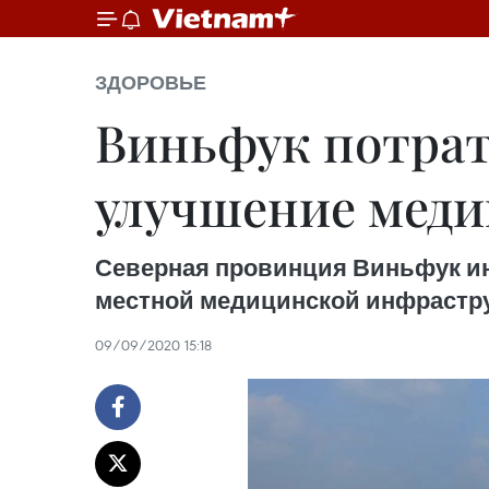
ЗДОРОВЬЕ
Виньфук потрати
улучшение мед
Северная провинция Виньфук инв
местной медицинской инфраструк
09/09/2020 15:18