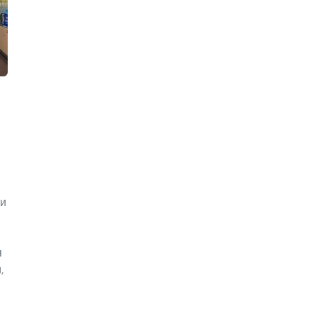
ли
я
,