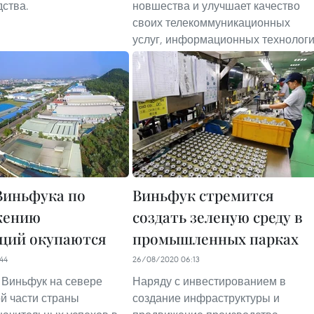
ства.
новшества и улучшает качество
своих телекоммуникационных
услуг, информационных технолог
Виньфука по
Виньфук стремится
жению
создать зеленую среду в
ций окупаются
промышленных парках
44
26/08/2020 06:13
Виньфук на севере
Наряду с инвестированием в
й части страны
создание инфраструктуры и