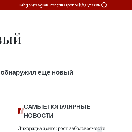
Tiếng Việt
English
Français
Español
Русский
中文
вый
м обнаружил еще новый
САМЫЕ ПОПУЛЯРНЫЕ
НОВОСТИ
Лихорадка денге: рост заболеваемости