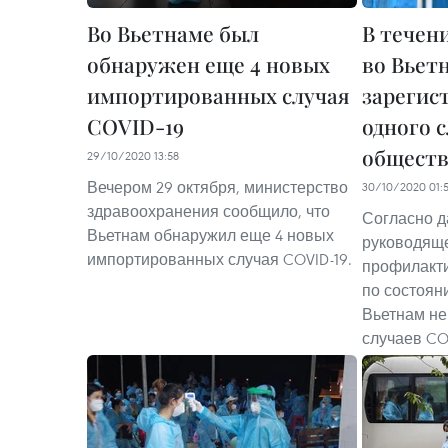
Во Вьетнаме был
В течени
обнаружен еще 4 новых
во Вьет
импортированных случая
зарегис
COVID-19
одного 
обществ
29/10/2020 13:58
Вечером 29 октября, министерство
30/10/2020 01:
здравоохранения сообщило, что
Согласно 
Вьетнам обнаружил еще 4 новых
руководяще
импортированных случая COVID-19.
профилакти
по состояни
Вьетнам не
случаев CO