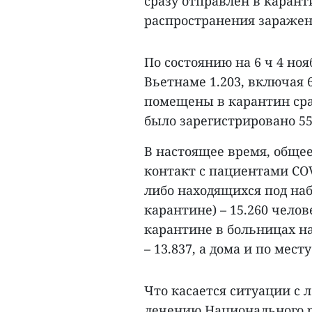
сразу отправлен в карант
распространения заражени
По состоянию на 6 ч 4 но
Вьетнаме 1.203, включая
помещены в карантин сраз
было зарегистрировано 5
В настоящее время, обще
контакт с пациентами CO
либо находящихся под наб
карантине) – 15.260 чело
карантине в больницах на
– 13.837, а дома и по мест
Что касается ситуации с 
лечению Национального р