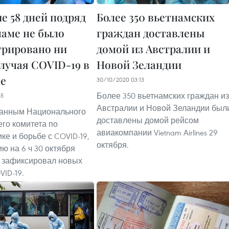
е 58 дней подряд
Более 350 вьетнамских
наме не было
граждан доставлены
трировано ни
домой из Австралии и
случая COVID-19 в
Новой Зеландии
е
30/10/2020 03:13
Более 350 вьетнамских граждан из
55
Австралии и Новой Зеландии был
данным Национального
доставлены домой рейсом
го комитета по
авиакомпании Vietnam Airlines 29
ке и борьбе с COVID-19,
октября.
ю на 6 ч 30 октября
 зафиксировал новых
VID-19.