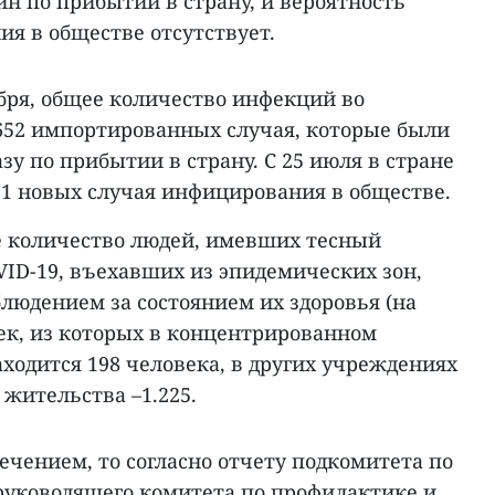
ин по прибытии в страну, и вероятность
я в обществе отсутствует.
ября, общее количество инфекций во
 652 импортированных случая, которые были
у по прибытии в страну. С 25 июля в стране
51 новых случая инфицирования в обществе.
е количество людей, имевших тесный
VID-19, въехавших из эпидемических зон,
людением за состоянием их здоровья (на
век, из которых в концентрированном
ходится 198 человека, в других учреждениях
у жительства –1.225.
лечением, то согласно отчету подкомитета по
уководящего комитета по профилактике и