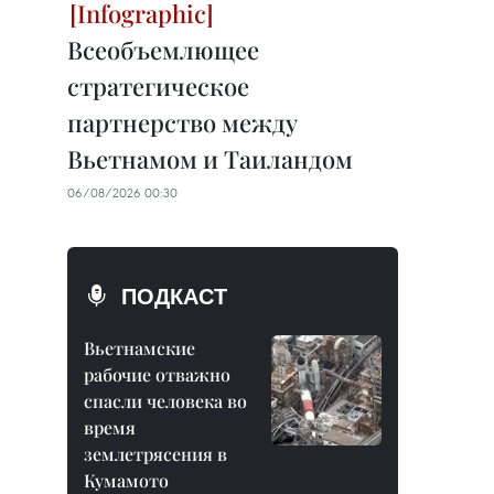
Всеобъемлющее
стратегическое
партнерство между
Вьетнамом и Таиландом
06/08/2026 00:30
ПОДКАСТ
Вьетнамские
рабочие отважно
спасли человека во
время
землетрясения в
Кумамото