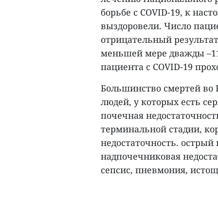
борьбе с COVID-19, к нас
выздоровели. Число паци
отрицательный результат т
меньшей мере дважды –11
пациента с COVID-19 про
Большинство смертей во 
людей, у которых есть се
почечная недостаточност
терминальной стадии, ко
недостаточность. острый 
надпочечниковая недостат
сепсис, пневмония, истощ