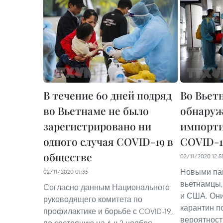
В течение 60 дней подряд
Во Вьет
во Вьетнаме не было
обнаруж
зарегистрировано ни
импорти
одного случая COVID-19 в
COVID-1
обществе
02/11/2020 12:5
Новыми па
02/11/2020 01:35
вьетнамцы,
Согласно данным Национального
и США. Они
руководящего комитета по
карантин п
профилактике и борьбе с COVID-19,
вероятност