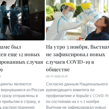
наме был
На утро 3 ноября, Вьетна
ен еще 12 новых
не зафиксировал новых
рованных случая
случаев COVID-19 в
9
обществе
8
03/11/2020 01:47
циенты являются
Согласно данным Национального
 вернувшиеся из России
руководящего комитета по
 сразу отправлены в
профилактике и борьбе с COVID-19
о прибытии в страну, и
по состоянию на 6 ч 3 ноября
ь распространения
Вьетнам не зафиксировал новых