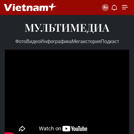
МУЛЬТИМЕДИА
Фото
Видео
Инфографика
Мегаистория
Подкаст