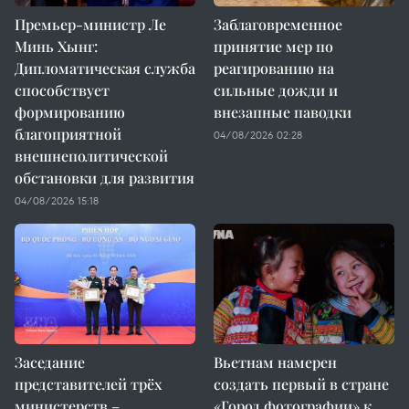
Премьер-министр Ле
Заблаговременное
Минь Хынг:
принятие мер по
Дипломатическая служба
реагированию на
способствует
сильные дожди и
формированию
внезапные паводки
благоприятной
04/08/2026 02:28
внешнеполитической
обстановки для развития
04/08/2026 15:18
Заседание
Вьетнам намерен
представителей трёх
создать первый в стране
министерств –
«Город фотографии» к