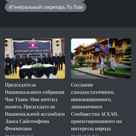
#Генеральный секретарь То Лам
Председатель
Создание
Национального собрания
самодостаточного,
Чан Тхань Ман почтил
инновационного,
память Председателя
динамичного
Национальной ассамблеи
Сообщества АСЕАН,
Лаоса Сайсомфона
ориентированного на
Фомвихана
интересы народа
09/08/2026 15:13
08/08/2026 15:14