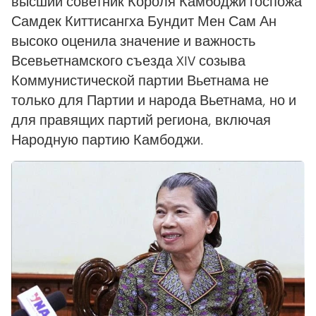
высший советник Короля Камбоджи госпожа
Самдек Киттисангха Бундит Мен Сам Ан
высоко оценила значение и важность
Всевьетнамского съезда XIV созыва
Коммунистической партии Вьетнама не
только для Партии и народа Вьетнама, но и
для правящих партий региона, включая
Народную партию Камбоджи.