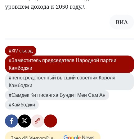
уровнем дохода к 2050 году./.
ВИА
#XIV съезд
#Заместитель председателя Народной партии
Камбоджи
#непосредственный высший советник Короля
Камбоджи
#Самдек Киттисангха Бундит Мен Сам Ан
#Камбоджи
Theo dõi VietnamPlus