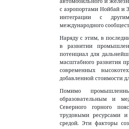
автомобильного и железн
с аэропортами Нойбай и З
интеграции с други
международного сообщест
Наряду с этим, в последн
в развитии промышлен
потенциал для дальнейше
масштабного развития п
современных высокотех
добавленной стоимости д
Помимо промышленны
образовательным и ме
Северного горного поя
трудовыми ресурсами и
средой. Эти факторы со