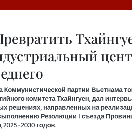
Превратить Тхайнгу
дустриальный цент
реднего
да Коммунистической партии Вьетнама т
ийного комитета Тхайнгуен, дал интервью
вых решениях, направленных на реализац
 выполнению Резолюции I съезда Прови
 2025–2030 годов.