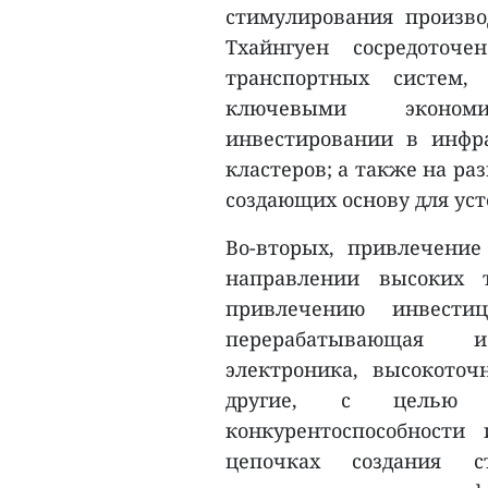
стимулирования производ
Тхайнгуен сосредоточе
транспортных систем
ключевыми экономи
инвестировании в инфр
кластеров; а также на ра
создающих основу для уст
Во-вторых, привлечение
направлении высоких т
привлечению инвест
перерабатывающая 
электроника, высокоточ
другие, с целью п
конкурентоспособности
цепочках создания ст