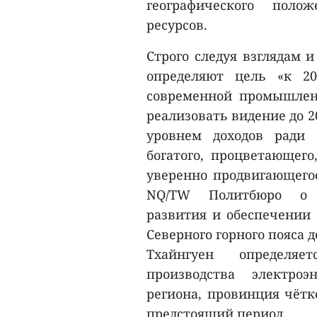
географического поло
ресурсов.
Строго следуя взглядам 
определяют цель «к 20
современной промышлен
реализовать видение до 2
уровнем доходов ради м
богатого, процветающего
уверенно продвигающегос
NQ/TW Политбюро о на
развития и обеспечении 
Северного горного пояса д
Тхайнгуен определя
производства электро
региона, провинция чётк
предстоящий период.