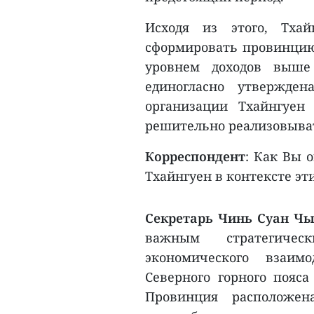
Исходя из этого, Тха
сформировать провинцию
уровнем доходов выше
единогласно утвержде
организации Тхайнгуен 
решительно реализовыват
Корреспондент
: Как Вы 
Тхайнгуен в контексте э
Секретарь Чинь Суан Чы
важным стратегичес
экономического взаим
Северного горного пояса
Провинция расположен