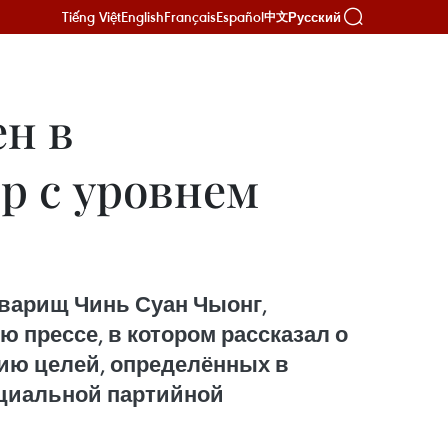
Tiếng Việt
English
Français
Español
Русский
中文
ен в
р с уровнем
оварищ Чинь Суан Чыонг,
 прессе, в котором рассказал о
ию целей, определённых в
нциальной партийной