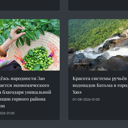
ёжь народности Зао
Красота системы ручьёв
ается экономического
водопадов Батьма в горо
а благодаря уникальной
Хюэ
кции горного района
01/08/2026 01:00
он
026 01:00