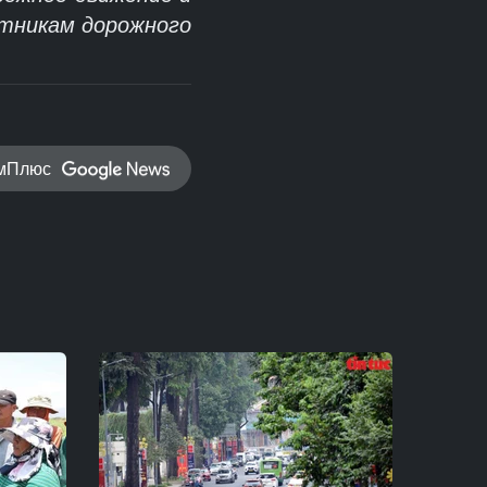
стникам дорожного
амПлюс