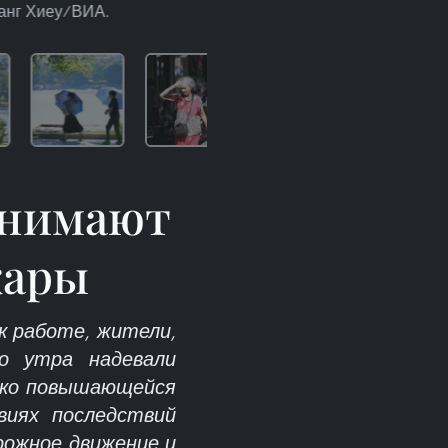
оанг Хиеу/ВИА.
инимают
жары
к работе, жители,
о утра надевали
езко повышающейся
виях последствий
рожное движение и