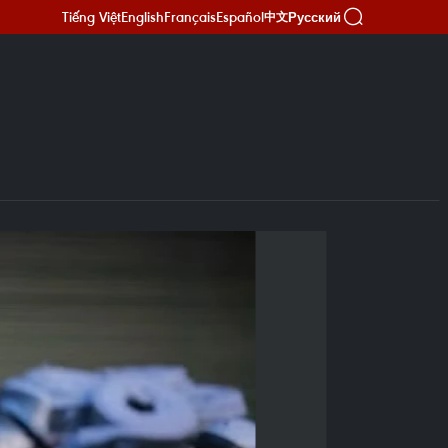
Tiếng Việt
English
Français
Español
Русский
中文