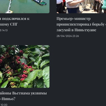
м подключился к
Премьер-министр
скому СПГ
проинспектировал борьбу 
засухой в Ниньтхуане
 14:13
28/04/2024 23:26
районы Вьетнама уязвимы
ь-Ниньо?
 10:00