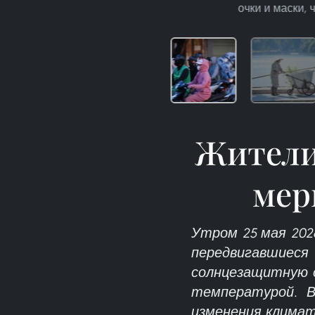
очки и маски,
Жители
мер
Утром 25 мая 202
передвигавшиес
солнцезащитную о
температурой. В
изменения климат