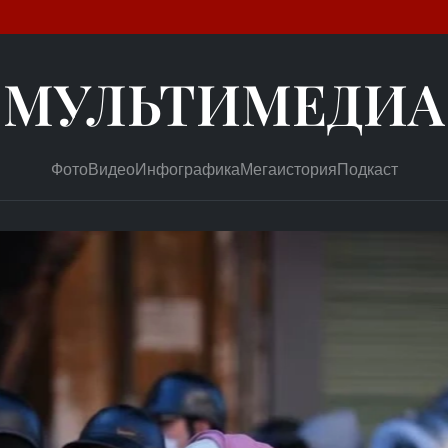
МУЛЬТИМЕДИА
Фото
Видео
Инфографика
Мегаистория
Подкаст