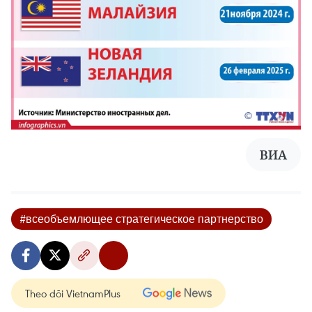
ВИА
#всеобъемлющее стратегическое партнерство
Theo dõi VietnamPlus