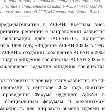
 Энтони Албанезе, главы делегаций и генеральный
участие в специальном саммите АСЕАН-Австралия,
логовых отношений АСЕАН-Австралия (Фото: ВИA).
редседательства в АСЕАН, Вьетнам внес
принятие решений о направлении развития
 реализация идеи «АСЕАН-10», принятие
й в 1998 году, «Видение АСЕАН 2020» в 1997
я АСЕАН о создании сообщества АСЕАН в 2003
7 году и «Видения сообщества АСЕАН 2025» в
должающееся создание «Видения сообщества
ок готовится к новому этапу развития, на 43-
донезии в сентябре 2023 года Вьетнам
 проведения Форума будущего АСЕАН в
 к официальным форумам и механизмам
озможность для широкого обмена идеями и