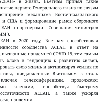
АСЕАН» в жизнь, Вьетнам принял такие
нятие первого Генерального плана по связям
сширение механизма Восточноазиатского
ю и США и формирование рамок оборонного
СЕАН и партнерами - Совещания министров
MM ).
СЕАН в 2020 году, Вьетнам способствовал
тивности сообщества АСЕАН в ответ на
 вызванные пандемией COVID-19, тем самым
ть блока и тенденцию к развитию связей,
ровать свою жизнь и активизируя усилия по
ативы, предложенные Вьетнамом в столь
ключая телеконференции, продолжают
гими членами, способствуя быстрому
остаточности АСЕАН, а также ускоряя
после пандемии.