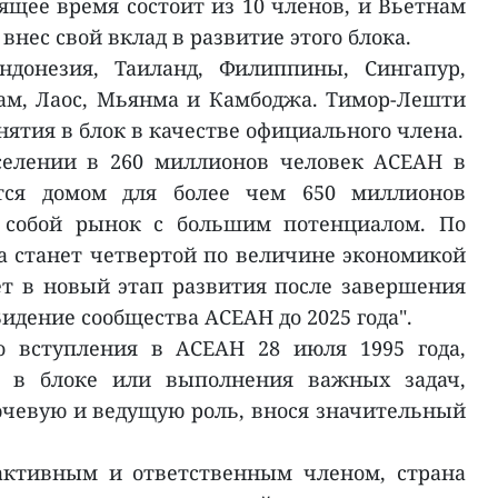
тоящее время состоит из 10 членов, и Вьетнам
внес свой вклад в развитие этого блока.
ндонезия, Таиланд, Филиппины, Сингапур,
ам, Лаос, Мьянма и Камбоджа. Тимор-Лешти
нятия в блок в качестве официального члена.
селении в 260 миллионов человек АСЕАН в
тся домом для более чем 650 миллионов
т собой рынок с большим потенциалом. По
на станет четвертой по величине экономикой
т в новый этап развития после завершения
дение сообщества АСЕАН до 2025 года".
о вступления в АСЕАН 28 июля 1995 года,
а в блоке или выполнения важных задач,
ючевую и ведущую роль, внося значительный
активным и ответственным членом, страна