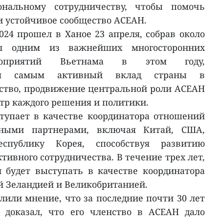
нальному сотрудничеству, чтобы помочь
и устойчивое сообщество АСЕАН.
24 прошел в Ханое 23 апреля, собрав около
ал одним из важнейших многосторонних
ероприятий Вьетнама в этом году,
тем самым активный вклад страны в
ство, продвижение центральной роли АСЕАН
нтр каждого решения и политики.
тупает в качестве координатора отношений
ными партнерами, включая Китай, США,
публику Корея, способствуя развитию
тивного сотрудничества. В течение трех лет,
н будет выступать в качестве координатора
 Зеландией и Великобританией.
лили мнение, что за последние почти 30 лет
 доказал, что его членство в АСЕАН дало