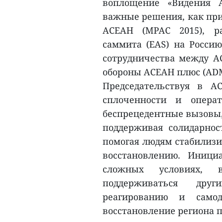
воплощение «Видения 
важные решения, как при
АСЕАН (MPAC 2015), ра
саммита (EAS) на Росси
сотрудничества между А
обороны АСЕАН плюс (AD
Председательствуя в А
сплоченности и опера
беспрецедентные вызовы,
поддерживая солидарнос
помогая людям стабилизи
восстановлению. Иници
сложных условиях, в
поддерживаться дру
реагированию и самод
восстановление региона 