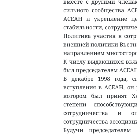
вместе с другими члена
сильного сообщества АС
АСЕАН и укрепление це
стабильности, сотрудниче
Политика участия в сот
внешней политики Вьетна
направлением многостор
К числу выдающихся вкла
был председателем АСЕАН -
В декабре 1998 года, с
вступления в АСЕАН, он 
котором был принят Ха
степени способствующ
сотрудничества и о
сотрудничества ассоциац
Будучи председателем