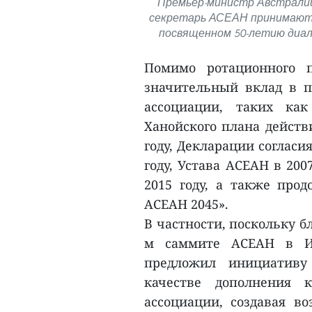
Премьер-министр Австралии
секретарь АСЕАН принимают 
посвященном 50-летию диа
Помимо ротационного п
значительный вклад в 
ассоциации, таких как
Ханойского плана действи
году, Декларации согласи
году, Устава АСЕАН в 200
2015 году, а также про
АСЕАН 2045».
В частности, поскольку бл
м саммите АСЕАН в Ин
предложил инициативу
качестве дополнения
ассоциации, создавая в